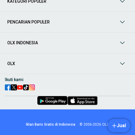
KATEGORI POPULER
prima dan riwayat yang jelas. Mulai dari Honda, Toyota,
Suzuki, hingga Mitsubishi, tersedia berbagai model MPV, SUV,
Sedan, dan lainnya.
PENCARIAN POPULER
Aksesoris Mobil
: Lengkapi tampilan dan fungsionalitas mobil
Anda dengan
aksesoris mobil
terbaik dari OLX! Temukan
beragam pilihan produk berkualitas tinggi, mulai dari
aksesoris interior seperti sarung jok dan karpet, hingga
OLX INDONESIA
aksesoris eksterior seperti
body kit
dan
roof rack
.
Audio Mobil
: Nikmati perjalanan Anda dengan pengalaman
audio terbaik bersama
audio mobil
dari OLX! Tersedia
OLX
berbagai pilihan
head unit
, speaker, amplifier, subwoofer,
hingga instalasi audio profesional. Cocok untuk Anda yang
ingin meningkatkan kualitas suara dalam kabin
mobil
,
Ikuti kami
menjadikan setiap perjalanan lebih menyenangkan.
Spare Part Mobil
: Jaga performa
mobil
Anda dengan
spare
part mobil
original dan berkualitas dari OLX! Temukan
berbagai komponen penting mulai dari filter oli, kampas rem,
busi, hingga komponen mesin lainnya.
Velg dan Ban Mobil
: Tingkatkan keamanan dan penampilan
mobil
Anda dengan pilihan
velg dan ban mobil
terbaik di
Iklan Baris Gratis di Indonesia
.
© 2006-2026
OLX
Jual
OLX! Tersedia berbagai ukuran dan desain velg, serta
beragam jenis ban untuk berbagai kondisi jalan.