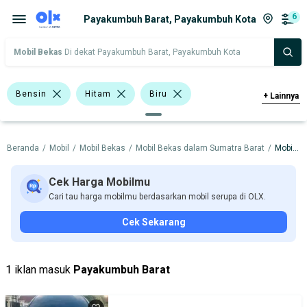
6
Payakumbuh Barat, Payakumbuh Kota
Mobil Bekas
Di dekat Payakumbuh Barat, Payakumbuh Kota
Bensin
Hitam
Biru
+
Lainnya
Emas
Abu-Abu
Bursa Mobil BSD
Beranda
/
Mobil
/
Mobil Bekas
/
Mobil Bekas dalam Sumatra Barat
/
Mobil Bekas dalam Payakumbuh Kota
Bursa BEZ Paramount Serpong
Sedan
Honda Mobilio
Toyota Vios
Cek Harga Mobilmu
Cari tau harga mobilmu berdasarkan mobil serupa di OLX.
Toyota Yaris
Chevrolet
Honda
Cek Sekarang
Hyundai
Toyota
Harga
Merek Dan Model
Tahun
1 iklan masuk
Payakumbuh Barat
Tipe Bodi
Tipe Membership