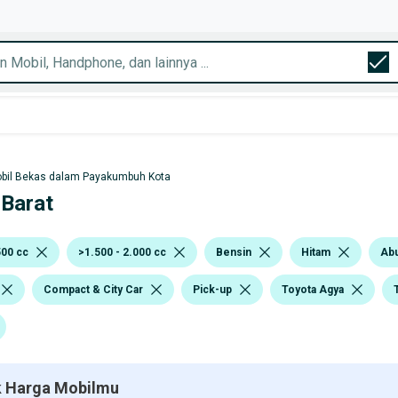
bil Bekas dalam Payakumbuh Kota
 Barat
500 cc
>1.500 - 2.000 cc
Bensin
Hitam
Ab
Compact & City Car
Pick-up
Toyota Agya
 Harga Mobilmu