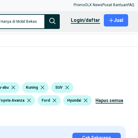
Promo
OLX News
Pusat Bantuan
FAQ
login/daftar
Jual
Hanya di Mobil Bekas
u-abu
Kuning
SUV
hapus semua
Toyota Avanza
Ford
Hyundai
Cek Sekarang