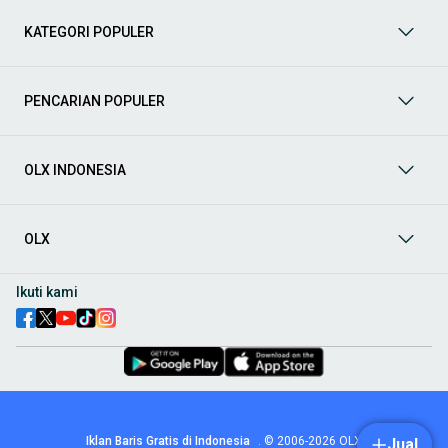
terpercaya di OLX! Dapatkan penawaran terbaik untuk
berbagai jenis mobil baru maupun bekas dengan kondisi
KATEGORI POPULER
prima dan riwayat yang jelas. Mulai dari Honda, Toyota,
Suzuki, hingga Mitsubishi, tersedia berbagai model MPV, SUV,
Sedan, dan lainnya.
PENCARIAN POPULER
Aksesoris Mobil
: Lengkapi tampilan dan fungsionalitas mobil
Anda dengan
aksesoris mobil
terbaik dari OLX! Temukan
beragam pilihan produk berkualitas tinggi, mulai dari
aksesoris interior seperti sarung jok dan karpet, hingga
OLX INDONESIA
aksesoris eksterior seperti
body kit
dan
roof rack
.
Audio Mobil
: Nikmati perjalanan Anda dengan pengalaman
audio terbaik bersama
audio mobil
dari OLX! Tersedia
OLX
berbagai pilihan
head unit
, speaker, amplifier, subwoofer,
hingga instalasi audio profesional. Cocok untuk Anda yang
ingin meningkatkan kualitas suara dalam kabin
mobil
,
Ikuti kami
menjadikan setiap perjalanan lebih menyenangkan.
Spare Part Mobil
: Jaga performa
mobil
Anda dengan
spare
part mobil
original dan berkualitas dari OLX! Temukan
berbagai komponen penting mulai dari filter oli, kampas rem,
busi, hingga komponen mesin lainnya.
Velg dan Ban Mobil
: Tingkatkan keamanan dan penampilan
mobil
Anda dengan pilihan
velg dan ban mobil
terbaik di
Iklan Baris Gratis di Indonesia
.
© 2006-2026
OLX
Jual
OLX! Tersedia berbagai ukuran dan desain velg, serta