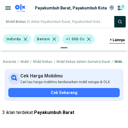
7
Payakumbuh Barat, Payakumbuh Kota
Mobil Bekas
Di dekat Payakumbuh Barat, Payakumbuh Kota
Individu
Bensin
<1.000 Cc
+
Lainnya
>1.000 - 1.500 Cc
Hitam
Merah
Beranda
/
Mobil
/
Mobil Bekas
/
Mobil Bekas dalam Sumatra Barat
/
Mobil Bekas dalam Payakumbuh Kota
Lainnya
SUV
Minibus
Suzuki Ertiga
Toyota Avanza
Cek Harga Mobilmu
Cari tau harga mobilmu berdasarkan mobil serupa di OLX.
Toyota Rush
Nissan
Suzuki
Cek Sekarang
Toyota
Harga
Merek Dan Model
Tahun
3 iklan terdekat
Payakumbuh Barat
Tipe Bodi
Tipe Membership