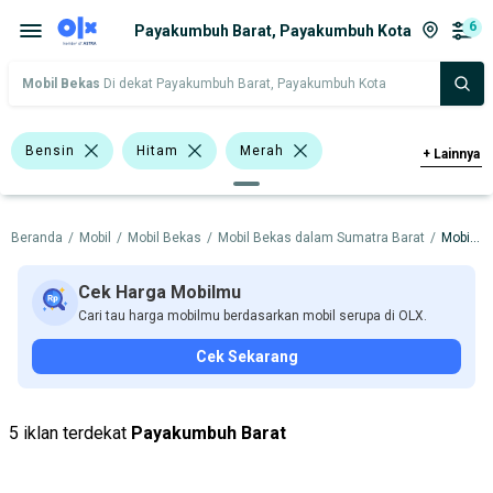
6
Payakumbuh Barat, Payakumbuh Kota
Mobil Bekas
Di dekat Payakumbuh Barat, Payakumbuh Kota
Bensin
Hitam
Merah
+
Lainnya
Lainnya
<1.000 Cc
Beranda
/
Mobil
/
Mobil Bekas
/
Mobil Bekas dalam Sumatra Barat
/
Mobil Bekas dalam Payakumbuh Kota
>1.000 - 1.500 Cc
SUV
Minibus
Suzuki Ertiga
Toyota Avanza
Cek Harga Mobilmu
Cari tau harga mobilmu berdasarkan mobil serupa di OLX.
Toyota Rush
Daihatsu
Nissan
Cek Sekarang
Suzuki
Toyota
Harga
Merek Dan Model
Tahun
5 iklan terdekat
Payakumbuh Barat
Tipe Bodi
Tipe Membership