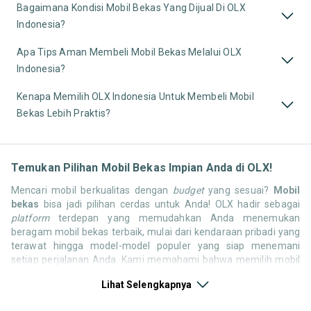
Bagaimana Kondisi Mobil Bekas Yang Dijual Di OLX
Indonesia?
Apa Tips Aman Membeli Mobil Bekas Melalui OLX
Indonesia?
Kenapa Memilih OLX Indonesia Untuk Membeli Mobil
Bekas Lebih Praktis?
Temukan Pilihan Mobil Bekas Impian Anda di OLX!
Mencari mobil berkualitas dengan
budget
yang sesuai?
Mobil
bekas
bisa jadi pilihan cerdas untuk Anda! OLX hadir sebagai
platform
terdepan yang memudahkan Anda menemukan
beragam mobil bekas terbaik, mulai dari kendaraan pribadi yang
terawat hingga model-model populer yang siap menemani
setiap perjalanan Anda. Kami memahami bahwa memilih mobil
bekas butuh kepercayaan, oleh karena itu OLX menyediakan
Lihat Selengkapnya
ribuan daftar dari penjual terpercaya di seluruh Indonesia.
Jelajahi sekarang dan temukan mobil bekas yang paling sesuai