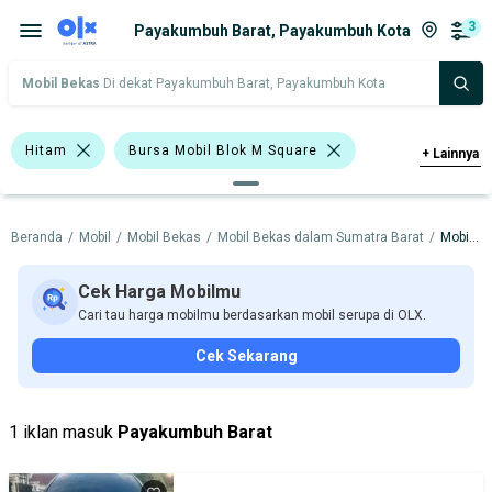
3
Payakumbuh Barat, Payakumbuh Kota
Mobil Bekas
Di dekat Payakumbuh Barat, Payakumbuh Kota
Hitam
Bursa Mobil Blok M Square
+
Lainnya
Bursa Mobil Kelapa Gading
Beranda
/
Mobil
/
Mobil Bekas
/
Mobil Bekas dalam Sumatra Barat
/
Mobil Bekas dalam Payakumbuh Kota
Bursa Mobil Bintaro
Bursa Blok M Mall
Bursa Mobil BSD
Cek Harga Mobilmu
Cari tau harga mobilmu berdasarkan mobil serupa di OLX.
Bursa Mobil Bekas Giant (BMB)
Hyundai
Cek Sekarang
Suzuki
Toyota
Harga
Merek Dan Model
Tahun
1 iklan masuk
Payakumbuh Barat
Tipe Bodi
Tipe Membership