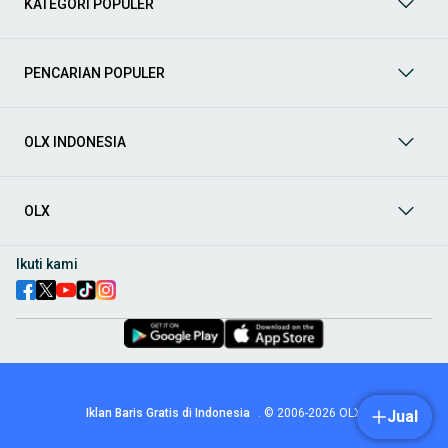
KATEGORI POPULER
prima dan riwayat yang jelas. Mulai dari Honda, Toyota,
Suzuki, hingga Mitsubishi, tersedia berbagai model MPV, SUV,
Sedan, dan lainnya.
PENCARIAN POPULER
Aksesoris Mobil
: Lengkapi tampilan dan fungsionalitas mobil
Anda dengan
aksesoris mobil
terbaik dari OLX! Temukan
beragam pilihan produk berkualitas tinggi, mulai dari
aksesoris interior seperti sarung jok dan karpet, hingga
OLX INDONESIA
aksesoris eksterior seperti
body kit
dan
roof rack
.
Audio Mobil
: Nikmati perjalanan Anda dengan pengalaman
audio terbaik bersama
audio mobil
dari OLX! Tersedia
OLX
berbagai pilihan
head unit
, speaker, amplifier, subwoofer,
hingga instalasi audio profesional. Cocok untuk Anda yang
ingin meningkatkan kualitas suara dalam kabin
mobil
,
Ikuti kami
menjadikan setiap perjalanan lebih menyenangkan.
Spare Part Mobil
: Jaga performa
mobil
Anda dengan
spare
part mobil
original dan berkualitas dari OLX! Temukan
berbagai komponen penting mulai dari filter oli, kampas rem,
busi, hingga komponen mesin lainnya.
Velg dan Ban Mobil
: Tingkatkan keamanan dan penampilan
mobil
Anda dengan pilihan
velg dan ban mobil
terbaik di
Iklan Baris Gratis di Indonesia
.
© 2006-2026
OLX
Jual
OLX! Tersedia berbagai ukuran dan desain velg, serta
beragam jenis ban untuk berbagai kondisi jalan.