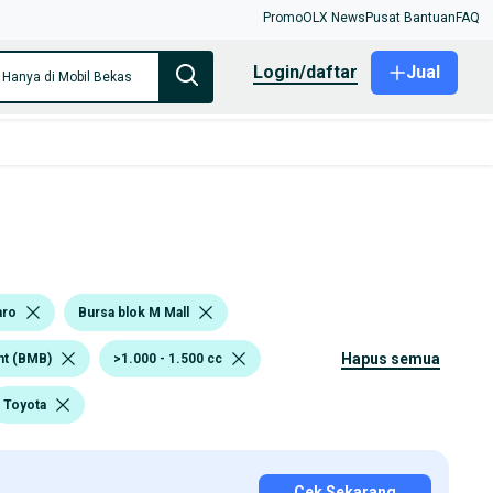
Promo
OLX News
Pusat Bantuan
FAQ
login/daftar
Jual
Hanya di Mobil Bekas
aro
Bursa blok M Mall
hapus semua
nt (BMB)
>1.000 - 1.500 cc
Toyota
Cek Sekarang