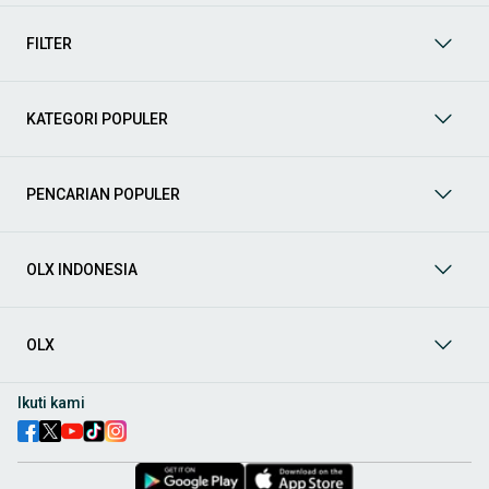
mendukung mobilitas Anda sekarang juga! Berikut adalah
kategori lainnya yang bisa Anda temukan:
FILTER
Mobil
: Temukan berbagai pilihan mobil berkualitas dan
terpercaya di OLX! Dapatkan penawaran terbaik untuk
berbagai jenis mobil baru maupun bekas dengan kondisi
KATEGORI POPULER
prima dan riwayat yang jelas. Mulai dari Honda, Toyota,
Suzuki, hingga Mitsubishi, tersedia berbagai model MPV, SUV,
Sedan, dan lainnya.
PENCARIAN POPULER
Aksesoris Mobil
: Lengkapi tampilan dan fungsionalitas mobil
Anda dengan
aksesoris mobil
terbaik dari OLX! Temukan
beragam pilihan produk berkualitas tinggi, mulai dari
aksesoris interior seperti sarung jok dan karpet, hingga
OLX INDONESIA
aksesoris eksterior seperti
body kit
dan
roof rack
.
Audio Mobil
: Nikmati perjalanan Anda dengan pengalaman
audio terbaik bersama
audio mobil
dari OLX! Tersedia
OLX
berbagai pilihan
head unit
, speaker, amplifier, subwoofer,
hingga instalasi audio profesional. Cocok untuk Anda yang
ingin meningkatkan kualitas suara dalam kabin
mobil
,
Ikuti kami
menjadikan setiap perjalanan lebih menyenangkan.
Spare Part Mobil
: Jaga performa
mobil
Anda dengan
spare
part mobil
original dan berkualitas dari OLX! Temukan
berbagai komponen penting mulai dari filter oli, kampas rem,