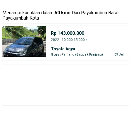
Abu-Abu
Hijau
Merah
Menampilkan iklan dalam
50 kms
Dari Payakumbuh Barat,
Payakumbuh Kota
Honda
Hyundai
Suzuki
Toyota
Rp 143.000.000
2022 - 10.000-15.000 km
Harga
Merek Dan Model
Tahun
Toyota Agya
Guguk Panjang (Guguak Panjang)
09 Jul
Tipe Bodi
Tipe Membership