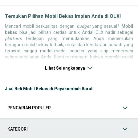
Temukan Pilihan Mobil Bekas Impian Anda di OLX!
Mencari mobil berkualitas dengan
budget
yang sesuai?
Mobil
bekas
bisa jadi pilihan cerdas untuk Anda! OLX hadir sebagai
platform
terdepan yang memudahkan Anda menemukan
beragam mobil bekas terbaik, mulai dari kendaraan pribadi yang
terawat hingga model-model populer yang siap menemani
setiap perjalanan Anda. Kami memahami bahwa memilih mobil
bekas butuh kepercayaan, oleh karena itu OLX menyediakan
Lihat Selengkapnya
ribuan daftar dari penjual terpercaya di seluruh Indonesia.
Jelajahi sekarang dan temukan mobil bekas yang paling sesuai
dengan gaya hidup, kebutuhan, dan
budget
Anda!
Jual Beli Mobil Bekas di Payakumbuh Barat
Memilih
mobil bekas
yang tepat tentu bukan perkara mudah.
Apakah Anda mencari mobil keluarga yang luas, SUV yang
tangguh untuk petualangan, sedan yang elegan untuk tampilan
PENCARIAN POPULER
berkelas, atau mobil kota yang irit dan lincah? Di OLX, Anda akan
menemukan berbagai pilihan mobil bekas dari berbagai merek
dan tipe. Kami hadir untuk memastikan pengalaman jual beli
mobil bekas Anda berjalan lancar, efisien, dan menyenangkan.
KATEGORI
Yuk, lihat berbagai penawaran mobil bekas yang bisa