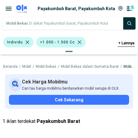
5
Payakumbuh Barat, Payakumbuh Kota
Mobil Bekas
Di dekat Payakumbuh Barat, Payakumbuh Kota
Individu
>1.000 - 1.500 Cc
+
Lainnya
Bursa Mobil Blok M Square
Beranda
/
Mobil
/
Mobil Bekas
/
Mobil Bekas dalam Sumatra Barat
/
Mobil Bekas dalam Payakumbuh Kota
Bursa Mobil Kelapa Gading
Bursa Mobil Bintaro
Cek Harga Mobilmu
Cari tau harga mobilmu berdasarkan mobil serupa di OLX.
Bursa Gading Auto Center
Cek Sekarang
Bursa Blok M Mall
Bursa BEZ Paramount Serpong
1 iklan terdekat
Payakumbuh Barat
Bursa Mobil Bekas Giant (BMB)
Hitam