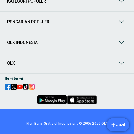
KATEGORI POPULER
prima dan riwayat yang jelas. Mulai dari Honda, Toyota,
Suzuki, hingga Mitsubishi, tersedia berbagai model MPV, SUV,
Sedan, dan lainnya.
PENCARIAN POPULER
Aksesoris Mobil
: Lengkapi tampilan dan fungsionalitas mobil
Anda dengan
aksesoris mobil
terbaik dari OLX! Temukan
beragam pilihan produk berkualitas tinggi, mulai dari
aksesoris interior seperti sarung jok dan karpet, hingga
OLX INDONESIA
aksesoris eksterior seperti
body kit
dan
roof rack
.
Audio Mobil
: Nikmati perjalanan Anda dengan pengalaman
audio terbaik bersama
audio mobil
dari OLX! Tersedia
OLX
berbagai pilihan
head unit
, speaker, amplifier, subwoofer,
hingga instalasi audio profesional. Cocok untuk Anda yang
ingin meningkatkan kualitas suara dalam kabin
mobil
,
Ikuti kami
menjadikan setiap perjalanan lebih menyenangkan.
Spare Part Mobil
: Jaga performa
mobil
Anda dengan
spare
part mobil
original dan berkualitas dari OLX! Temukan
berbagai komponen penting mulai dari filter oli, kampas rem,
busi, hingga komponen mesin lainnya.
Velg dan Ban Mobil
: Tingkatkan keamanan dan penampilan
mobil
Anda dengan pilihan
velg dan ban mobil
terbaik di
Iklan Baris Gratis di Indonesia
.
© 2006-2026
OLX
Jual
OLX! Tersedia berbagai ukuran dan desain velg, serta
beragam jenis ban untuk berbagai kondisi jalan.