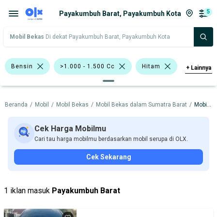
5
Payakumbuh Barat, Payakumbuh Kota
Mobil Bekas
Di dekat Payakumbuh Barat, Payakumbuh Kota
Bensin
>1.000 - 1.500 Cc
Hitam
+
Lainnya
Abu-Abu
Hijau
Putih
Beranda
/
Mobil
/
Mobil Bekas
/
Mobil Bekas dalam Sumatra Barat
/
Mobil Bekas dalam Payakumbuh Kota
Bursa Mobil POSH Bekasi
Bursa Mobil BSD
Cek Harga Mobilmu
Cari tau harga mobilmu berdasarkan mobil serupa di OLX.
Bursa Mobil Poins Mall Lebak Bulus
Cek Sekarang
Pasar Mobil DS AutoMarket
Bursa Mangga 2 Mall
Honda
1 iklan masuk
Payakumbuh Barat
Hyundai
Suzuki
Toyota