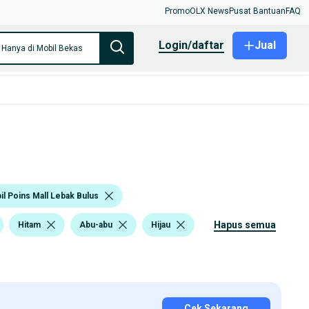
Promo
OLX News
Pusat Bantuan
FAQ
login/daftar
Jual
Hanya di Mobil Bekas
l Poins Mall Lebak Bulus
hapus semua
Hitam
Abu-abu
Hijau
Cek Sekarang