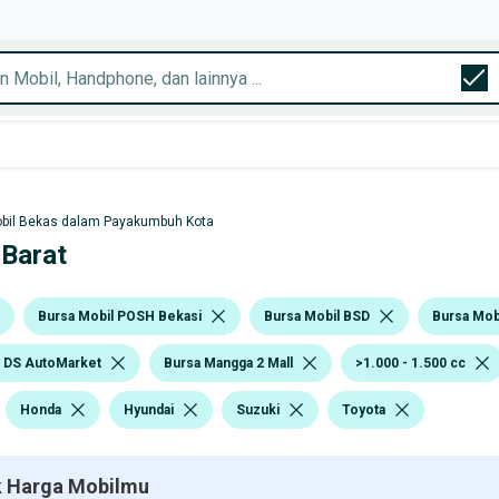
bil Bekas dalam Payakumbuh Kota
 Barat
Bursa Mobil POSH Bekasi
Bursa Mobil BSD
Bursa Mobi
l DS AutoMarket
Bursa Mangga 2 Mall
>1.000 - 1.500 cc
Honda
Hyundai
Suzuki
Toyota
 Harga Mobilmu