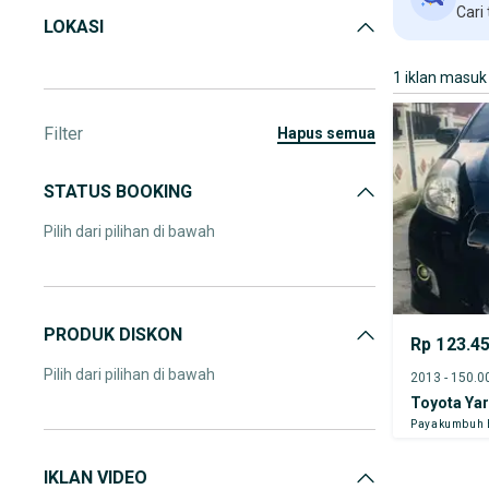
Cari
LOKASI
1 iklan masuk
Filter
hapus semua
STATUS BOOKING
Pilih dari pilihan di bawah
PRODUK DISKON
Rp 123.4
Pilih dari pilihan di bawah
Toyota Yar
Payakumbuh 
IKLAN VIDEO