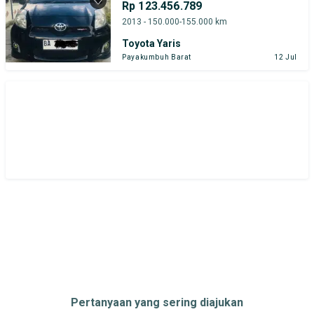
Rp 123.456.789
Bursa Mobil Bekas Giant (BMB)
2013 - 150.000-155.000 km
Toyota Yaris
Toyota Yaris
Honda
Hyundai
Payakumbuh Barat
12 Jul
Suzuki
Toyota
Harga
Merek Dan Model
Tahun
Tipe Bodi
Tipe Membership
Pertanyaan yang sering diajukan