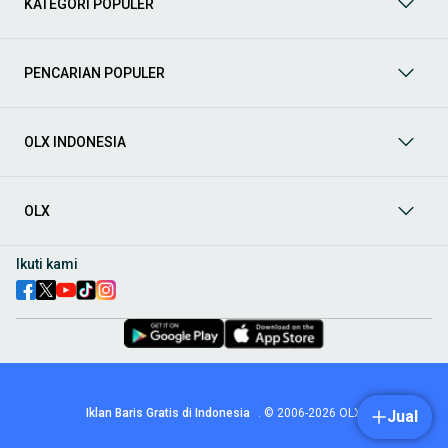
KATEGORI POPULER
prima dan riwayat yang jelas. Mulai dari Honda, Toyota,
Suzuki, hingga Mitsubishi, tersedia berbagai model MPV, SUV,
Sedan, dan lainnya.
PENCARIAN POPULER
Aksesoris Mobil
: Lengkapi tampilan dan fungsionalitas mobil
Anda dengan
aksesoris mobil
terbaik dari OLX! Temukan
beragam pilihan produk berkualitas tinggi, mulai dari
aksesoris interior seperti sarung jok dan karpet, hingga
OLX INDONESIA
aksesoris eksterior seperti
body kit
dan
roof rack
.
Audio Mobil
: Nikmati perjalanan Anda dengan pengalaman
audio terbaik bersama
audio mobil
dari OLX! Tersedia
OLX
berbagai pilihan
head unit
, speaker, amplifier, subwoofer,
hingga instalasi audio profesional. Cocok untuk Anda yang
ingin meningkatkan kualitas suara dalam kabin
mobil
,
Ikuti kami
menjadikan setiap perjalanan lebih menyenangkan.
Spare Part Mobil
: Jaga performa
mobil
Anda dengan
spare
part mobil
original dan berkualitas dari OLX! Temukan
berbagai komponen penting mulai dari filter oli, kampas rem,
busi, hingga komponen mesin lainnya.
Velg dan Ban Mobil
: Tingkatkan keamanan dan penampilan
mobil
Anda dengan pilihan
velg dan ban mobil
terbaik di
Iklan Baris Gratis di Indonesia
.
© 2006-2026
OLX
Jual
OLX! Tersedia berbagai ukuran dan desain velg, serta
beragam jenis ban untuk berbagai kondisi jalan.