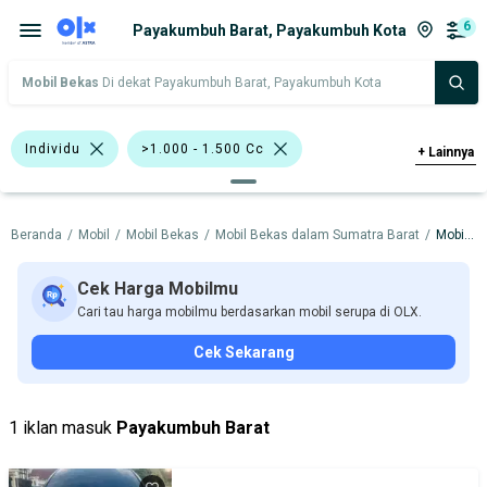
6
Payakumbuh Barat, Payakumbuh Kota
Mobil Bekas
Di dekat Payakumbuh Barat, Payakumbuh Kota
Individu
>1.000 - 1.500 Cc
+
Lainnya
Hitam
Abu-Abu
Merah
Beranda
/
Mobil
/
Mobil Bekas
/
Mobil Bekas dalam Sumatra Barat
/
Mobil Bekas dalam Payakumbuh Kota
Bursa Mobil Blok M Square
Bursa Mobil Kelapa Gading
Cek Harga Mobilmu
Cari tau harga mobilmu berdasarkan mobil serupa di OLX.
Bursa Mobil Bintaro
Cek Sekarang
Bursa Gading Auto Center
Bursa Blok M Mall
Bursa Mobil BSD
1 iklan masuk
Payakumbuh Barat
Bursa BEZ Paramount Serpong