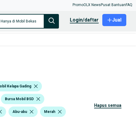
Promo
OLX News
Pusat Bantuan
FAQ
login/daftar
Jual
Hanya di Mobil Bekas
obil Kelapa Gading
Bursa Mobil BSD
hapus semua
Abu-abu
Merah