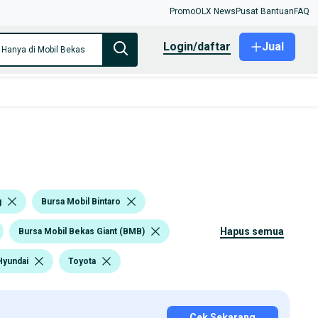
Promo
OLX News
Pusat Bantuan
FAQ
login/daftar
Jual
Hanya di Mobil Bekas
g
Bursa Mobil Bintaro
hapus semua
Bursa Mobil Bekas Giant (BMB)
Hyundai
Toyota
Cek Sekarang