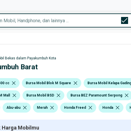
bil Bekas dalam Payakumbuh Kota
kumbuh Barat
500 cc
Bursa Mobil Blok M Square
Bursa Mobil Kelapa Gadin
M Mall
Bursa Mobil BSD
Bursa BEZ Paramount Serpong
Abu-abu
Merah
Honda Freed
Honda
 Harga Mobilmu