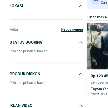
Cari
LOKASI
1 iklan masuk
Filter
hapus semua
STATUS BOOKING
Pilih dari pilihan di bawah
PRODUK DISKON
Rp 123.4
Pilih dari pilihan di bawah
Toyota Yar
Payakumbuh 
IKLAN VIDEO