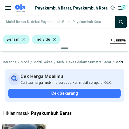
7
Payakumbuh Barat, Payakumbuh Kota
Mobil Bekas
Di dekat Payakumbuh Barat, Payakumbuh Kota
Bensin
Individu
+
Lainnya
>1.000 - 1.500 Cc
Hitam
Beranda
/
Mobil
/
Mobil Bekas
/
Mobil Bekas dalam Sumatra Barat
/
Mobil Bekas dalam Payakumbuh Kota
Abu-Abu
Putih
Bursa Mobil POSH Bekasi
Cek Harga Mobilmu
Cari tau harga mobilmu berdasarkan mobil serupa di OLX.
Bursa Gading Auto Center
Cek Sekarang
Bursa Mobil BSD
Bursa Mobil Poins Mall Lebak Bulus
1 iklan masuk
Payakumbuh Barat
Bursa BEZ Paramount Serpong