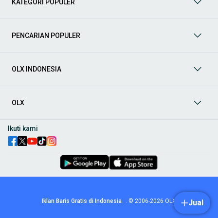
KATEGORI POPULER
prima dan riwayat yang jelas. Mulai dari Honda, Toyota,
Suzuki, hingga Mitsubishi, tersedia berbagai model MPV, SUV,
Sedan, dan lainnya.
PENCARIAN POPULER
Aksesoris Mobil
: Lengkapi tampilan dan fungsionalitas mobil
Anda dengan
aksesoris mobil
terbaik dari OLX! Temukan
beragam pilihan produk berkualitas tinggi, mulai dari
aksesoris interior seperti sarung jok dan karpet, hingga
OLX INDONESIA
aksesoris eksterior seperti
body kit
dan
roof rack
.
Audio Mobil
: Nikmati perjalanan Anda dengan pengalaman
audio terbaik bersama
audio mobil
dari OLX! Tersedia
OLX
berbagai pilihan
head unit
, speaker, amplifier, subwoofer,
hingga instalasi audio profesional. Cocok untuk Anda yang
ingin meningkatkan kualitas suara dalam kabin
mobil
,
Ikuti kami
menjadikan setiap perjalanan lebih menyenangkan.
Spare Part Mobil
: Jaga performa
mobil
Anda dengan
spare
part mobil
original dan berkualitas dari OLX! Temukan
berbagai komponen penting mulai dari filter oli, kampas rem,
busi, hingga komponen mesin lainnya.
Velg dan Ban Mobil
: Tingkatkan keamanan dan penampilan
mobil
Anda dengan pilihan
velg dan ban mobil
terbaik di
Iklan Baris Gratis di Indonesia
.
© 2006-2026
OLX
Jual
OLX! Tersedia berbagai ukuran dan desain velg, serta
beragam jenis ban untuk berbagai kondisi jalan.