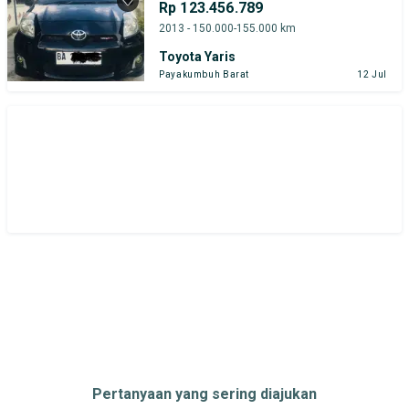
Rp 123.456.789
Honda Mobilio
Daihatsu
Honda
2013 - 150.000-155.000 km
Toyota Yaris
Hyundai
Suzuki
Toyota
Payakumbuh Barat
12 Jul
Harga
Merek Dan Model
Tahun
Tipe Bodi
Tipe Membership
Pertanyaan yang sering diajukan