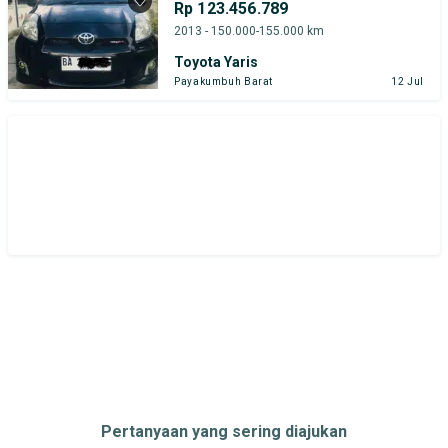
Rp 123.456.789
Honda
Hyundai
Suzuki
2013 - 150.000-155.000 km
Toyota Yaris
Toyota
Payakumbuh Barat
12 Jul
Harga
Merek Dan Model
Tahun
Tipe Bodi
Tipe Membership
Pertanyaan yang sering diajukan