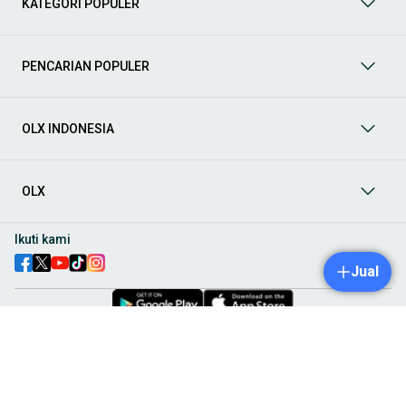
KATEGORI POPULER
prima dan riwayat yang jelas. Mulai dari Honda, Toyota,
Suzuki, hingga Mitsubishi, tersedia berbagai model MPV, SUV,
Sedan, dan lainnya.
PENCARIAN POPULER
Aksesoris Mobil
: Lengkapi tampilan dan fungsionalitas mobil
Anda dengan
aksesoris mobil
terbaik dari OLX! Temukan
beragam pilihan produk berkualitas tinggi, mulai dari
aksesoris interior seperti sarung jok dan karpet, hingga
OLX INDONESIA
aksesoris eksterior seperti
body kit
dan
roof rack
.
Audio Mobil
: Nikmati perjalanan Anda dengan pengalaman
audio terbaik bersama
audio mobil
dari OLX! Tersedia
OLX
berbagai pilihan
head unit
, speaker, amplifier, subwoofer,
hingga instalasi audio profesional. Cocok untuk Anda yang
ingin meningkatkan kualitas suara dalam kabin
mobil
,
Ikuti kami
menjadikan setiap perjalanan lebih menyenangkan.
Spare Part Mobil
: Jaga performa
mobil
Anda dengan
spare
Jual
part mobil
original dan berkualitas dari OLX! Temukan
berbagai komponen penting mulai dari filter oli, kampas rem,
busi, hingga komponen mesin lainnya.
Velg dan Ban Mobil
: Tingkatkan keamanan dan penampilan
mobil
Anda dengan pilihan
velg dan ban mobil
terbaik di
Iklan Baris Gratis di Indonesia
.
© 2006-2026
OLX
OLX! Tersedia berbagai ukuran dan desain velg, serta
beragam jenis ban untuk berbagai kondisi jalan.