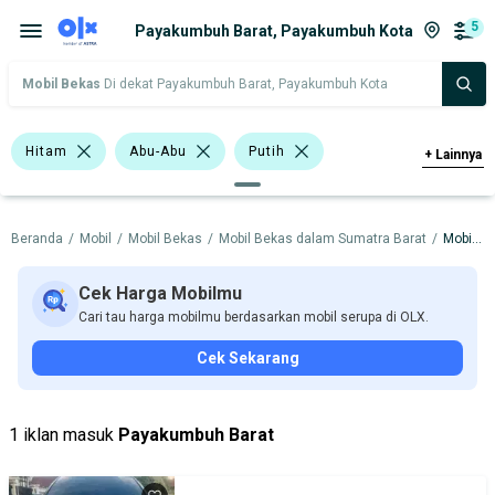
5
Payakumbuh Barat, Payakumbuh Kota
Mobil Bekas
Di dekat Payakumbuh Barat, Payakumbuh Kota
Hitam
Abu-Abu
Putih
+
Lainnya
>1.000 - 1.500 Cc
>1.500 - 2.000 Cc
Beranda
/
Mobil
/
Mobil Bekas
/
Mobil Bekas dalam Sumatra Barat
/
Mobil Bekas dalam Payakumbuh Kota
Bursa Mobil Blok M Square
Bursa Mobil POSH Bekasi
Cek Harga Mobilmu
Cari tau harga mobilmu berdasarkan mobil serupa di OLX.
Bursa Mobil BSD
Cek Sekarang
Bursa Mobil Poins Mall Lebak Bulus
Bursa BEZ Paramount Serpong
1 iklan masuk
Payakumbuh Barat
Honda Mobilio
Toyota Yaris