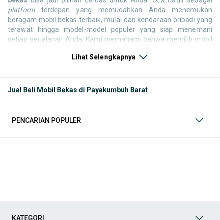
platform
terdepan yang memudahkan Anda menemukan
beragam mobil bekas terbaik, mulai dari kendaraan pribadi yang
terawat hingga model-model populer yang siap menemani
setiap perjalanan Anda. Kami memahami bahwa memilih mobil
bekas butuh kepercayaan, oleh karena itu OLX menyediakan
Lihat Selengkapnya
ribuan daftar dari penjual terpercaya di seluruh Indonesia.
Jelajahi sekarang dan temukan mobil bekas yang paling sesuai
dengan gaya hidup, kebutuhan, dan
budget
Anda!
Jual Beli Mobil Bekas di Payakumbuh Barat
Memilih
mobil bekas
yang tepat tentu bukan perkara mudah.
Apakah Anda mencari mobil keluarga yang luas, SUV yang
tangguh untuk petualangan, sedan yang elegan untuk tampilan
PENCARIAN POPULER
berkelas, atau mobil kota yang irit dan lincah? Di OLX, Anda akan
menemukan berbagai pilihan mobil bekas dari berbagai merek
dan tipe. Kami hadir untuk memastikan pengalaman jual beli
mobil bekas Anda berjalan lancar, efisien, dan menyenangkan.
Yuk, lihat berbagai penawaran mobil bekas yang bisa
mendukung mobilitas Anda sekarang juga! Berikut adalah
kategori lainnya yang bisa Anda temukan:
Mobil
: Temukan berbagai pilihan mobil berkualitas dan
terpercaya di OLX! Dapatkan penawaran terbaik untuk
berbagai jenis mobil baru maupun bekas dengan kondisi
KATEGORI