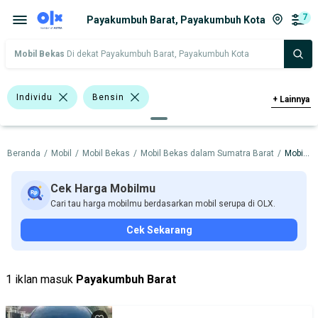
7
Payakumbuh Barat, Payakumbuh Kota
Mobil Bekas
Di dekat Payakumbuh Barat, Payakumbuh Kota
Individu
Bensin
+
Lainnya
>1.000 - 1.500 Cc
Hitam
Biru
Beranda
/
Mobil
/
Mobil Bekas
/
Mobil Bekas dalam Sumatra Barat
/
Mobil Bekas dalam Payakumbuh Kota
Emas
Abu-Abu
Bursa Mobil BSD
Hyundai Atoz
Toyota Vios
Cek Harga Mobilmu
Cari tau harga mobilmu berdasarkan mobil serupa di OLX.
Toyota Yaris
Chevrolet
Honda
Cek Sekarang
Hyundai
Toyota
Harga
Merek Dan Model
Tahun
1 iklan masuk
Payakumbuh Barat
Tipe Bodi
Tipe Membership