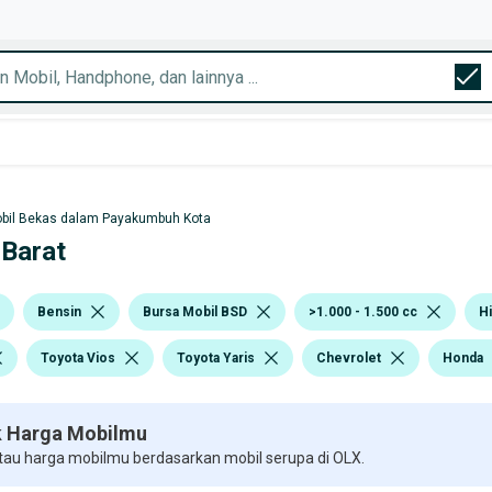
bil Bekas dalam Payakumbuh Kota
 Barat
Bensin
Bursa Mobil BSD
>1.000 - 1.500 cc
H
Toyota Vios
Toyota Yaris
Chevrolet
Honda
 Harga Mobilmu
 tau harga mobilmu berdasarkan mobil serupa di OLX.