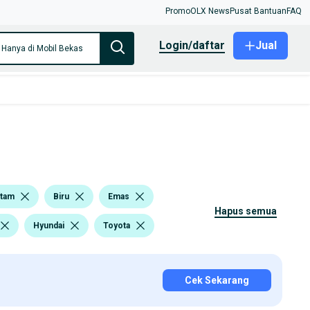
Promo
OLX News
Pusat Bantuan
FAQ
login/daftar
Jual
Hanya di Mobil Bekas
itam
Biru
Emas
hapus semua
Hyundai
Toyota
Cek Sekarang