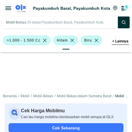
5
Payakumbuh Barat, Payakumbuh Kota
Mobil Bekas
Di dekat Payakumbuh Barat, Payakumbuh Kota
>1.000 - 1.500 Cc
Hitam
Biru
+
Lainnya
Emas
Abu-Abu
Bursa Mobil BSD
Hyundai Atoz
Toyota Vios
Toyota Yaris
Chevrolet
Honda
Hyundai
Beranda
/
Mobil
/
Mobil Bekas
/
Mobil Bekas dalam Sumatra Barat
/
Mobil Bekas dalam Payakumbuh Kota
Toyota
Cek Harga Mobilmu
Harga
Merek Dan Model
Tahun
Cari tau harga mobilmu berdasarkan mobil serupa di OLX.
Tipe Bodi
Tipe Membership
Cek Sekarang