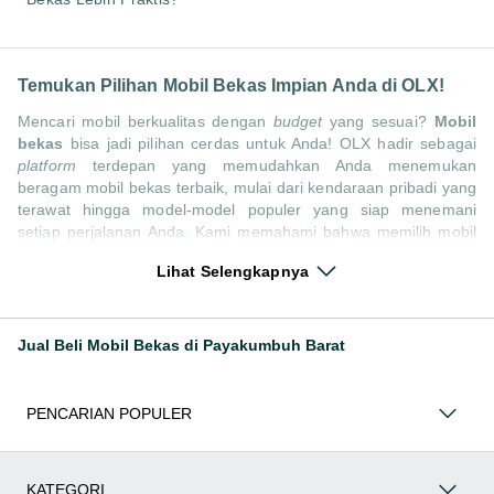
Temukan Pilihan Mobil Bekas Impian Anda di OLX!
Mencari mobil berkualitas dengan
budget
yang sesuai?
Mobil
bekas
bisa jadi pilihan cerdas untuk Anda! OLX hadir sebagai
platform
terdepan yang memudahkan Anda menemukan
beragam mobil bekas terbaik, mulai dari kendaraan pribadi yang
terawat hingga model-model populer yang siap menemani
setiap perjalanan Anda. Kami memahami bahwa memilih mobil
bekas butuh kepercayaan, oleh karena itu OLX menyediakan
Lihat Selengkapnya
ribuan daftar dari penjual terpercaya di seluruh Indonesia.
Jelajahi sekarang dan temukan mobil bekas yang paling sesuai
dengan gaya hidup, kebutuhan, dan
budget
Anda!
Jual Beli Mobil Bekas di Payakumbuh Barat
Memilih
mobil bekas
yang tepat tentu bukan perkara mudah.
Apakah Anda mencari mobil keluarga yang luas, SUV yang
tangguh untuk petualangan, sedan yang elegan untuk tampilan
PENCARIAN POPULER
berkelas, atau mobil kota yang irit dan lincah? Di OLX, Anda
akan menemukan berbagai pilihan mobil bekas dari berbagai
merek dan tipe. Kami hadir untuk memastikan pengalaman jual
beli mobil bekas Anda berjalan lancar, efisien, dan
KATEGORI