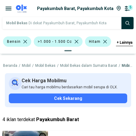
5
Payakumbuh Barat, Payakumbuh Kota
Mobil Bekas
Di dekat Payakumbuh Barat, Payakumbuh Kota
Bensin
>1.000 - 1.500 Cc
Hitam
+
Lainnya
Biru
Emas
Abu-Abu
Beranda
/
Mobil
/
Mobil Bekas
/
Mobil Bekas dalam Sumatra Barat
/
Mobil Bekas dalam Payakumbuh Kota
Toyota Vios
Toyota Yaris
Chevrolet
Honda
Hyundai
Cek Harga Mobilmu
Cari tau harga mobilmu berdasarkan mobil serupa di OLX.
Toyota
Cek Sekarang
Harga
Merek Dan Model
Tahun
Tipe Bodi
Tipe Membership
4 iklan terdekat
Payakumbuh Barat