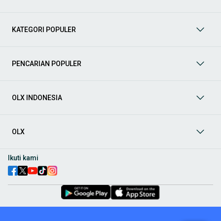
Mobil
: Temukan berbagai pilihan mobil berkualitas dan
terpercaya di OLX! Dapatkan penawaran terbaik untuk
berbagai jenis mobil baru maupun bekas dengan kondisi
KATEGORI POPULER
prima dan riwayat yang jelas. Mulai dari Honda, Toyota,
Suzuki, hingga Mitsubishi, tersedia berbagai model MPV, SUV,
Sedan, dan lainnya.
PENCARIAN POPULER
Aksesoris Mobil
: Lengkapi tampilan dan fungsionalitas mobil
Anda dengan
aksesoris mobil
terbaik dari OLX! Temukan
beragam pilihan produk berkualitas tinggi, mulai dari
aksesoris interior seperti sarung jok dan karpet, hingga
OLX INDONESIA
aksesoris eksterior seperti
body kit
dan
roof rack
.
Audio Mobil
: Nikmati perjalanan Anda dengan pengalaman
audio terbaik bersama
audio mobil
dari OLX! Tersedia
OLX
berbagai pilihan
head unit
, speaker, amplifier, subwoofer,
hingga instalasi audio profesional. Cocok untuk Anda yang
ingin meningkatkan kualitas suara dalam kabin
mobil
,
Ikuti kami
menjadikan setiap perjalanan lebih menyenangkan.
Spare Part Mobil
: Jaga performa
mobil
Anda dengan
spare
part mobil
original dan berkualitas dari OLX! Temukan
berbagai komponen penting mulai dari filter oli, kampas rem,
busi, hingga komponen mesin lainnya.
Velg dan Ban Mobil
: Tingkatkan keamanan dan penampilan