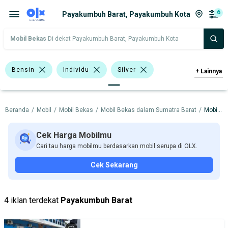
6
Payakumbuh Barat, Payakumbuh Kota
Mobil Bekas
Di dekat Payakumbuh Barat, Payakumbuh Kota
Bensin
Individu
Silver
+
Lainnya
Merah
Kuning
Lainnya
Beranda
/
Mobil
/
Mobil Bekas
/
Mobil Bekas dalam Sumatra Barat
/
Mobil Bekas dalam Payakumbuh Kota
<1.000 Cc
>1.000 - 1.500 Cc
Toyota Agya
Toyota Avanza
Cek Harga Mobilmu
Cari tau harga mobilmu berdasarkan mobil serupa di OLX.
Daihatsu
Nissan
Suzuki
Cek Sekarang
Toyota
Harga
Merek Dan Model
Tahun
4 iklan terdekat
Payakumbuh Barat
Tipe Bodi
Tipe Membership