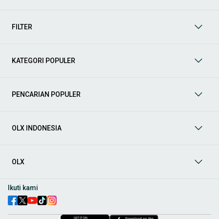
Yuk, lihat berbagai penawaran mobil bekas yang bisa
mendukung mobilitas Anda sekarang juga! Berikut adalah
kategori lainnya yang bisa Anda temukan:
FILTER
Mobil
: Temukan berbagai pilihan mobil berkualitas dan
terpercaya di OLX! Dapatkan penawaran terbaik untuk
berbagai jenis mobil baru maupun bekas dengan kondisi
KATEGORI POPULER
prima dan riwayat yang jelas. Mulai dari Honda, Toyota,
Suzuki, hingga Mitsubishi, tersedia berbagai model MPV, SUV,
Sedan, dan lainnya.
PENCARIAN POPULER
Aksesoris Mobil
: Lengkapi tampilan dan fungsionalitas mobil
Anda dengan
aksesoris mobil
terbaik dari OLX! Temukan
beragam pilihan produk berkualitas tinggi, mulai dari
aksesoris interior seperti sarung jok dan karpet, hingga
OLX INDONESIA
aksesoris eksterior seperti
body kit
dan
roof rack
.
Audio Mobil
: Nikmati perjalanan Anda dengan pengalaman
audio terbaik bersama
audio mobil
dari OLX! Tersedia
OLX
berbagai pilihan
head unit
, speaker, amplifier, subwoofer,
hingga instalasi audio profesional. Cocok untuk Anda yang
ingin meningkatkan kualitas suara dalam kabin
mobil
,
Ikuti kami
menjadikan setiap perjalanan lebih menyenangkan.
Spare Part Mobil
: Jaga performa
mobil
Anda dengan
spare
part mobil
original dan berkualitas dari OLX! Temukan