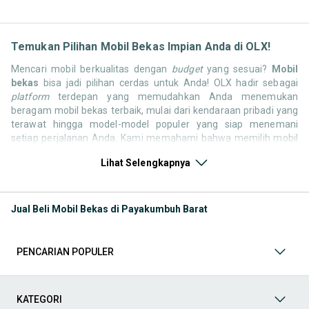
Temukan Pilihan Mobil Bekas Impian Anda di OLX!
Mencari mobil berkualitas dengan
budget
yang sesuai?
Mobil
bekas
bisa jadi pilihan cerdas untuk Anda! OLX hadir sebagai
platform
terdepan yang memudahkan Anda menemukan
beragam mobil bekas terbaik, mulai dari kendaraan pribadi yang
terawat hingga model-model populer yang siap menemani
setiap perjalanan Anda. Kami memahami bahwa memilih mobil
bekas butuh kepercayaan, oleh karena itu OLX menyediakan
Lihat Selengkapnya
ribuan daftar dari penjual terpercaya di seluruh Indonesia.
Jelajahi sekarang dan temukan mobil bekas yang paling sesuai
dengan gaya hidup, kebutuhan, dan
budget
Anda!
Jual Beli Mobil Bekas di Payakumbuh Barat
Memilih
mobil bekas
yang tepat tentu bukan perkara mudah.
Apakah Anda mencari mobil keluarga yang luas, SUV yang
tangguh untuk petualangan, sedan yang elegan untuk tampilan
PENCARIAN POPULER
berkelas, atau mobil kota yang irit dan lincah? Di OLX, Anda akan
menemukan berbagai pilihan mobil bekas dari berbagai merek
dan tipe. Kami hadir untuk memastikan pengalaman jual beli
mobil bekas Anda berjalan lancar, efisien, dan menyenangkan.
KATEGORI