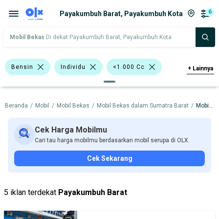
6
Payakumbuh Barat, Payakumbuh Kota
Mobil Bekas
Di dekat Payakumbuh Barat, Payakumbuh Kota
Bensin
Individu
<1.000 Cc
+
Lainnya
>1.000 - 1.500 Cc
>1.500 - 2.000 Cc
Beranda
/
Mobil
/
Mobil Bekas
/
Mobil Bekas dalam Sumatra Barat
/
Mobil Bekas dalam Payakumbuh Kota
Silver
Merah
Kuning
Lainnya
Toyota Agya
Cek Harga Mobilmu
Cari tau harga mobilmu berdasarkan mobil serupa di OLX.
Toyota Avanza
Daihatsu
Nissan
Cek Sekarang
Suzuki
Toyota
Harga
Merek Dan Model
Tahun
5 iklan terdekat
Payakumbuh Barat
Tipe Bodi
Tipe Membership