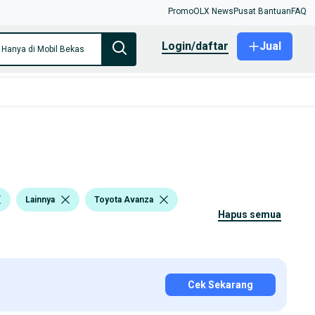
Promo
OLX News
Pusat Bantuan
FAQ
login/daftar
Jual
Hanya di Mobil Bekas
Lainnya
Toyota Avanza
hapus semua
Cek Sekarang