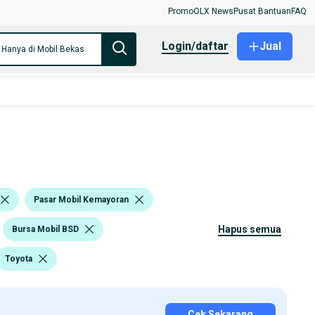
Promo
OLX News
Pusat Bantuan
FAQ
login/daftar
Jual
Hanya di Mobil Bekas
Pasar Mobil Kemayoran
hapus semua
Bursa Mobil BSD
Toyota
Cek Sekarang