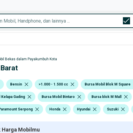
bil Bekas dalam Payakumbuh Kota
 Barat
Bensin
>1.000 - 1.500 cc
Bursa Mobil Blok M Square
 Kelapa Gading
Bursa Mobil Bintaro
Bursa blok M Mall
Paramount Serpong
Honda
Hyundai
Suzuki
 Harga Mobilmu