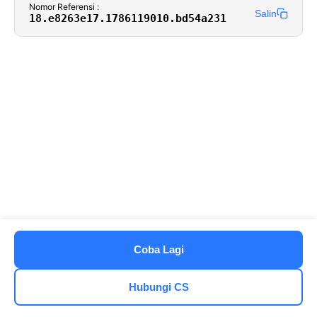
Nomor Referensi :
Salin
18.e8263e17.1786119010.bd54a231
Coba Lagi
Hubungi CS