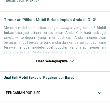
Bekas Lebih Praktis?
Temukan Pilihan Mobil Bekas Impian Anda di OLX!
Mencari mobil berkualitas dengan
budget
yang sesuai?
Mobil
bekas
bisa jadi pilihan cerdas untuk Anda! OLX hadir sebagai
platform
terdepan yang memudahkan Anda menemukan
beragam mobil bekas terbaik, mulai dari kendaraan pribadi yang
terawat hingga model-model populer yang siap menemani
setiap perjalanan Anda. Kami memahami bahwa memilih mobil
bekas butuh kepercayaan, oleh karena itu OLX menyediakan
Lihat Selengkapnya
ribuan daftar dari penjual terpercaya di seluruh Indonesia.
Jelajahi sekarang dan temukan mobil bekas yang paling sesuai
dengan gaya hidup, kebutuhan, dan
budget
Anda!
Jual Beli Mobil Bekas di Payakumbuh Barat
Memilih
mobil bekas
yang tepat tentu bukan perkara mudah.
Apakah Anda mencari mobil keluarga yang luas, SUV yang
tangguh untuk petualangan, sedan yang elegan untuk tampilan
PENCARIAN POPULER
berkelas, atau mobil kota yang irit dan lincah? Di OLX, Anda akan
menemukan berbagai pilihan mobil bekas dari berbagai merek
dan tipe. Kami hadir untuk memastikan pengalaman jual beli
mobil bekas Anda berjalan lancar, efisien, dan menyenangkan.