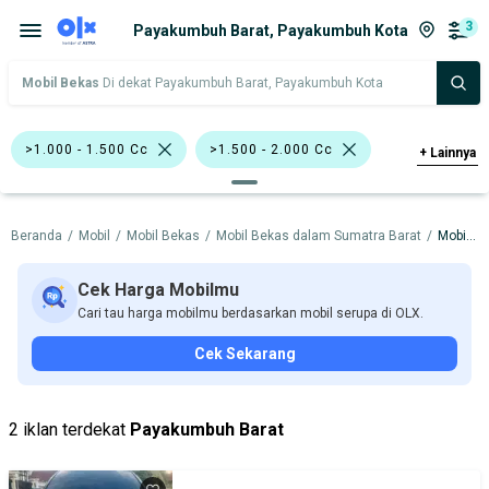
3
Payakumbuh Barat, Payakumbuh Kota
Mobil Bekas
Di dekat Payakumbuh Barat, Payakumbuh Kota
>1.000 - 1.500 Cc
>1.500 - 2.000 Cc
+
Lainnya
Bursa Mobil Blok M Square
Beranda
/
Mobil
/
Mobil Bekas
/
Mobil Bekas dalam Sumatra Barat
/
Mobil Bekas dalam Payakumbuh Kota
Bursa Mobil Kelapa Gading
Bursa Mobil Bintaro
Bursa Blok M Mall
Cek Harga Mobilmu
Cari tau harga mobilmu berdasarkan mobil serupa di OLX.
Bursa Mobil BSD
Cek Sekarang
Bursa Mobil Bekas Giant (BMB)
Honda
Hyundai
Suzuki
Toyota
2 iklan terdekat
Payakumbuh Barat
Harga
Merek Dan Model
Tahun