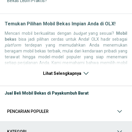
Bekas Lebih Praktis?
Temukan Pilihan Mobil Bekas Impian Anda di OLX!
Mencari mobil berkualitas dengan
budget
yang sesuai?
Mobil
bekas
bisa jadi pilihan cerdas untuk Anda! OLX hadir sebagai
platform
terdepan yang memudahkan Anda menemukan
beragam mobil bekas terbaik, mulai dari kendaraan pribadi yang
terawat hingga model-model populer yang siap menemani
setiap perjalanan Anda. Kami memahami bahwa memilih mobil
bekas butuh kepercayaan, oleh karena itu OLX menyediakan
Lihat Selengkapnya
ribuan daftar dari penjual terpercaya di seluruh Indonesia.
Jelajahi sekarang dan temukan mobil bekas yang paling sesuai
dengan gaya hidup, kebutuhan, dan
budget
Anda!
Jual Beli Mobil Bekas di Payakumbuh Barat
Memilih
mobil bekas
yang tepat tentu bukan perkara mudah.
Apakah Anda mencari mobil keluarga yang luas, SUV yang
tangguh untuk petualangan, sedan yang elegan untuk tampilan
PENCARIAN POPULER
berkelas, atau mobil kota yang irit dan lincah? Di OLX, Anda akan
menemukan berbagai pilihan mobil bekas dari berbagai merek
dan tipe. Kami hadir untuk memastikan pengalaman jual beli
mobil bekas Anda berjalan lancar, efisien, dan menyenangkan.
KATEGORI