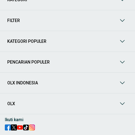
Yuk, lihat berbagai penawaran mobil bekas yang bisa
mendukung mobilitas Anda sekarang juga! Berikut adalah
kategori lainnya yang bisa Anda temukan:
FILTER
Mobil
: Temukan berbagai pilihan mobil berkualitas dan
terpercaya di OLX! Dapatkan penawaran terbaik untuk
berbagai jenis mobil baru maupun bekas dengan kondisi
KATEGORI POPULER
prima dan riwayat yang jelas. Mulai dari Honda, Toyota,
Suzuki, hingga Mitsubishi, tersedia berbagai model MPV, SUV,
Sedan, dan lainnya.
PENCARIAN POPULER
Aksesoris Mobil
: Lengkapi tampilan dan fungsionalitas mobil
Anda dengan
aksesoris mobil
terbaik dari OLX! Temukan
beragam pilihan produk berkualitas tinggi, mulai dari
aksesoris interior seperti sarung jok dan karpet, hingga
OLX INDONESIA
aksesoris eksterior seperti
body kit
dan
roof rack
.
Audio Mobil
: Nikmati perjalanan Anda dengan pengalaman
audio terbaik bersama
audio mobil
dari OLX! Tersedia
OLX
berbagai pilihan
head unit
, speaker, amplifier, subwoofer,
hingga instalasi audio profesional. Cocok untuk Anda yang
ingin meningkatkan kualitas suara dalam kabin
mobil
,
Ikuti kami
menjadikan setiap perjalanan lebih menyenangkan.
Spare Part Mobil
: Jaga performa
mobil
Anda dengan
spare