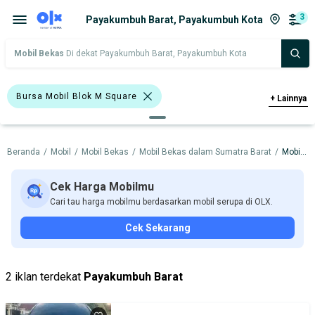
3
Payakumbuh Barat, Payakumbuh Kota
Mobil Bekas
Di dekat Payakumbuh Barat, Payakumbuh Kota
Bursa Mobil Blok M Square
+
Lainnya
Bursa Mobil Kelapa Gading
Beranda
/
Mobil
/
Mobil Bekas
/
Mobil Bekas dalam Sumatra Barat
/
Mobil Bekas dalam Payakumbuh Kota
Bursa Mobil Bintaro
Bursa Blok M Mall
Bursa Mobil BSD
Cek Harga Mobilmu
Cari tau harga mobilmu berdasarkan mobil serupa di OLX.
Bursa Mobil Bekas Giant (BMB)
Cek Sekarang
>1.000 - 1.500 Cc
>1.500 - 2.000 Cc
BMW
Honda
Hyundai
2 iklan terdekat
Payakumbuh Barat
Suzuki
Toyota