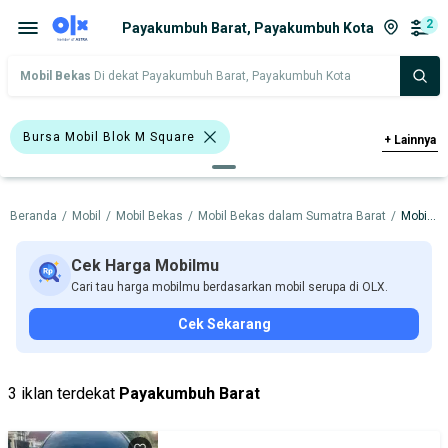
2
Payakumbuh Barat, Payakumbuh Kota
Mobil Bekas
Di dekat Payakumbuh Barat, Payakumbuh Kota
Bursa Mobil Blok M Square
+
Lainnya
Bursa Mobil Kelapa Gading
Beranda
/
Mobil
/
Mobil Bekas
/
Mobil Bekas dalam Sumatra Barat
/
Mobil Bekas dalam Payakumbuh Kota
Bursa Mobil Bintaro
Bursa Blok M Mall
Bursa Mobil BSD
Cek Harga Mobilmu
Cari tau harga mobilmu berdasarkan mobil serupa di OLX.
Bursa Mobil Bekas Giant (BMB)
Honda
Cek Sekarang
Hyundai
Suzuki
Toyota
Harga
Merek Dan Model
Tahun
3 iklan terdekat
Payakumbuh Barat
Tipe Bodi
Tipe Membership