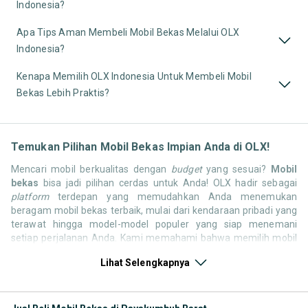
Indonesia?
Apa Tips Aman Membeli Mobil Bekas Melalui OLX
Indonesia?
Kenapa Memilih OLX Indonesia Untuk Membeli Mobil
Bekas Lebih Praktis?
Temukan Pilihan Mobil Bekas Impian Anda di OLX!
Mencari mobil berkualitas dengan
budget
yang sesuai?
Mobil
bekas
bisa jadi pilihan cerdas untuk Anda! OLX hadir sebagai
platform
terdepan yang memudahkan Anda menemukan
beragam mobil bekas terbaik, mulai dari kendaraan pribadi yang
terawat hingga model-model populer yang siap menemani
setiap perjalanan Anda. Kami memahami bahwa memilih mobil
bekas butuh kepercayaan, oleh karena itu OLX menyediakan
Lihat Selengkapnya
ribuan daftar dari penjual terpercaya di seluruh Indonesia.
Jelajahi sekarang dan temukan mobil bekas yang paling sesuai
dengan gaya hidup, kebutuhan, dan
budget
Anda!