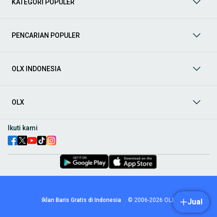
KATEGORI POPULER
prima dan riwayat yang jelas. Mulai dari Honda, Toyota,
Suzuki, hingga Mitsubishi, tersedia berbagai model MPV, SUV,
Sedan, dan lainnya.
PENCARIAN POPULER
Aksesoris Mobil
: Lengkapi tampilan dan fungsionalitas mobil
Anda dengan
aksesoris mobil
terbaik dari OLX! Temukan
beragam pilihan produk berkualitas tinggi, mulai dari
aksesoris interior seperti sarung jok dan karpet, hingga
OLX INDONESIA
aksesoris eksterior seperti
body kit
dan
roof rack
.
Audio Mobil
: Nikmati perjalanan Anda dengan pengalaman
audio terbaik bersama
audio mobil
dari OLX! Tersedia
OLX
berbagai pilihan
head unit
, speaker, amplifier, subwoofer,
hingga instalasi audio profesional. Cocok untuk Anda yang
ingin meningkatkan kualitas suara dalam kabin
mobil
,
Ikuti kami
menjadikan setiap perjalanan lebih menyenangkan.
Spare Part Mobil
: Jaga performa
mobil
Anda dengan
spare
part mobil
original dan berkualitas dari OLX! Temukan
berbagai komponen penting mulai dari filter oli, kampas rem,
busi, hingga komponen mesin lainnya.
Velg dan Ban Mobil
: Tingkatkan keamanan dan penampilan
mobil
Anda dengan pilihan
velg dan ban mobil
terbaik di
Iklan Baris Gratis di Indonesia
.
© 2006-2026
OLX
Jual
OLX! Tersedia berbagai ukuran dan desain velg, serta
beragam jenis ban untuk berbagai kondisi jalan.