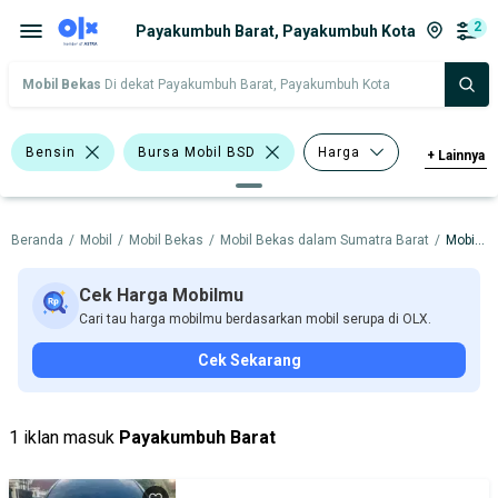
2
Payakumbuh Barat, Payakumbuh Kota
Mobil Bekas
Di dekat Payakumbuh Barat, Payakumbuh Kota
Bensin
Bursa Mobil BSD
Harga
+
Lainnya
Merek Dan Model
Tahun
Beranda
/
Mobil
/
Mobil Bekas
/
Mobil Bekas dalam Sumatra Barat
/
Mobil Bekas dalam Payakumbuh Kota
Tipe Bodi
Tipe Membership
Cek Harga Mobilmu
Cari tau harga mobilmu berdasarkan mobil serupa di OLX.
Cek Sekarang
1 iklan masuk
Payakumbuh Barat