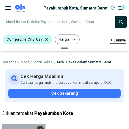
1
Payakumbuh Kota, Sumatra Barat
Mobil Bekas
Di dekat Payakumbuh Kota, Sumatra Barat
Compact & City Car
Harga
+
Lainnya
Merek Dan Model
Tahun
Beranda
/
Mobil
/
Mobil Bekas
/
Mobil Bekas dalam Sumatra Barat
Tipe Bodi
Tipe Membership
Cek Harga Mobilmu
Cari tau harga mobilmu berdasarkan mobil serupa di OLX.
Cek Sekarang
3 iklan terdekat
Payakumbuh Kota