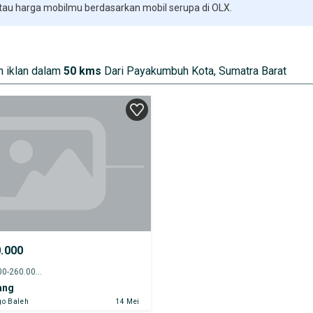
 tau harga mobilmu berdasarkan mobil serupa di OLX.
 iklan dalam
50 kms
Dari Payakumbuh Kota, Sumatra Barat
0.000
2004 - 255.000-260.000 km
ang
go Baleh
14 Mei