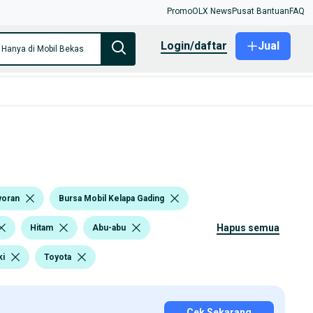
Promo
OLX News
Pusat Bantuan
FAQ
login/daftar
Jual
Hanya di Mobil Bekas
yoran
Bursa Mobil Kelapa Gading
hapus semua
Hitam
Abu-abu
ki
Toyota
Cek Sekarang