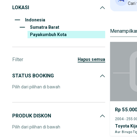
Cari
LOKASI
Indonesia
Sumatra Barat
Menampilkan
Payakumbuh Kota
Filter
hapus semua
STATUS BOOKING
Pilih dari pilihan di bawah
Rp 55.00
PRODUK DISKON
Toyota Kij
Pilih dari pilihan di bawah
Aur Birugo Ti