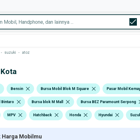
-
suzuki
-
atoz
 Kota
Bensin
Bursa Mobil Blok M Square
Pasar Mobil Kema
 Bintaro
Bursa blok M Mall
Bursa BEZ Paramount Serpong
MPV
Hatchback
Honda
Hyundai
Suzu
 Harga Mobilmu