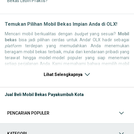
Bekas Lebih Praktis?
Temukan Pilihan Mobil Bekas Impian Anda di OLX!
Mencari mobil berkualitas dengan
budget
yang sesuai?
Mobil
bekas
bisa jadi pilihan cerdas untuk Anda! OLX hadir sebagai
platform
terdepan yang memudahkan Anda menemukan
beragam mobil bekas terbaik, mulai dari kendaraan pribadi yang
terawat hingga model-model populer yang siap menemani
setiap perjalanan Anda. Kami memahami bahwa memilih mobil
bekas butuh kepercayaan, oleh karena itu OLX menyediakan
Lihat Selengkapnya
ribuan daftar dari penjual terpercaya di seluruh Indonesia.
Jelajahi sekarang dan temukan mobil bekas yang paling sesuai
dengan gaya hidup, kebutuhan, dan
budget
Anda!
Jual Beli Mobil Bekas Payakumbuh Kota
Memilih
mobil bekas
yang tepat tentu bukan perkara mudah.
Apakah Anda mencari mobil keluarga yang luas, SUV yang
tangguh untuk petualangan, sedan yang elegan untuk tampilan
PENCARIAN POPULER
berkelas, atau mobil kota yang irit dan lincah? Di OLX, Anda akan
menemukan berbagai pilihan mobil bekas dari berbagai merek
dan tipe. Kami hadir untuk memastikan pengalaman jual beli
mobil bekas Anda berjalan lancar, efisien, dan menyenangkan.
KATEGORI