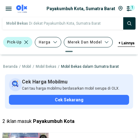
1
Payakumbuh Kota, Sumatra Barat
Mobil Bekas
Di dekat Payakumbuh Kota, Sumatra Barat
Pick-Up
Harga
Merek Dan Model
+
Lainnya
Tahun
Tipe Bodi
Beranda
/
Mobil
/
Mobil Bekas
/
Mobil Bekas dalam Sumatra Barat
Tipe Membership
Cek Harga Mobilmu
Cari tau harga mobilmu berdasarkan mobil serupa di OLX.
Cek Sekarang
2 iklan masuk
Payakumbuh Kota