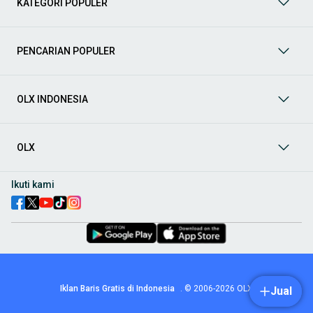
KATEGORI POPULER
prima dan riwayat yang jelas. Mulai dari Honda, Toyota,
Suzuki, hingga Mitsubishi, tersedia berbagai model MPV, SUV,
Sedan, dan lainnya.
PENCARIAN POPULER
Aksesoris Mobil
: Lengkapi tampilan dan fungsionalitas mobil
Anda dengan
aksesoris mobil
terbaik dari OLX! Temukan
beragam pilihan produk berkualitas tinggi, mulai dari
aksesoris interior seperti sarung jok dan karpet, hingga
OLX INDONESIA
aksesoris eksterior seperti
body kit
dan
roof rack
.
Audio Mobil
: Nikmati perjalanan Anda dengan pengalaman
audio terbaik bersama
audio mobil
dari OLX! Tersedia
OLX
berbagai pilihan
head unit
, speaker, amplifier, subwoofer,
hingga instalasi audio profesional. Cocok untuk Anda yang
ingin meningkatkan kualitas suara dalam kabin
mobil
,
Ikuti kami
menjadikan setiap perjalanan lebih menyenangkan.
Spare Part Mobil
: Jaga performa
mobil
Anda dengan
spare
part mobil
original dan berkualitas dari OLX! Temukan
berbagai komponen penting mulai dari filter oli, kampas rem,
busi, hingga komponen mesin lainnya.
Velg dan Ban Mobil
: Tingkatkan keamanan dan penampilan
mobil
Anda dengan pilihan
velg dan ban mobil
terbaik di
Iklan Baris Gratis di Indonesia
.
© 2006-2026
OLX
Jual
OLX! Tersedia berbagai ukuran dan desain velg, serta
beragam jenis ban untuk berbagai kondisi jalan.