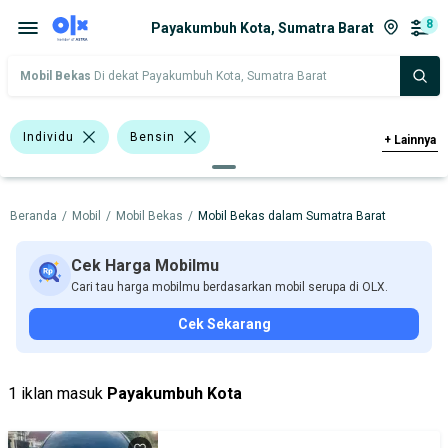
8
Payakumbuh Kota, Sumatra Barat
Mobil Bekas
Di dekat Payakumbuh Kota, Sumatra Barat
Individu
Bensin
+
Lainnya
>1.000 - 1.500 Cc
Hitam
Biru
Beranda
/
Mobil
/
Mobil Bekas
/
Mobil Bekas dalam Sumatra Barat
Emas
Abu-Abu
Bursa Mobil BSD
Sedan
Hyundai Atoz
Cek Harga Mobilmu
Cari tau harga mobilmu berdasarkan mobil serupa di OLX.
Toyota Vios
Toyota Yaris
Cek Sekarang
Chevrolet
Honda
Hyundai
Toyota
1 iklan masuk
Payakumbuh Kota
Harga
Merek Dan Model
Tahun