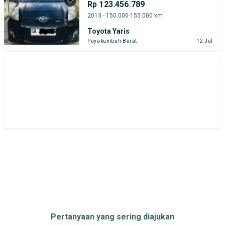
Rp 123.456.789
Daihatsu
Honda
Hyundai
2013 - 150.000-155.000 km
Toyota Yaris
Suzuki
Toyota
Payakumbuh Barat
12 Jul
Harga
Merek Dan Model
Tahun
Tipe Bodi
Tipe Membership
Pertanyaan yang sering diajukan