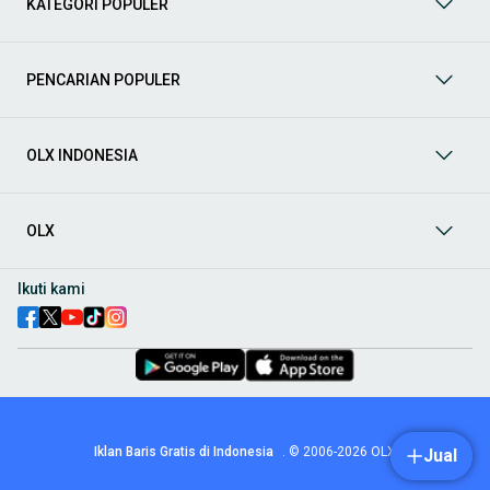
KATEGORI POPULER
prima dan riwayat yang jelas. Mulai dari Honda, Toyota,
Suzuki, hingga Mitsubishi, tersedia berbagai model MPV, SUV,
Sedan, dan lainnya.
PENCARIAN POPULER
Aksesoris Mobil
: Lengkapi tampilan dan fungsionalitas mobil
Anda dengan
aksesoris mobil
terbaik dari OLX! Temukan
beragam pilihan produk berkualitas tinggi, mulai dari
aksesoris interior seperti sarung jok dan karpet, hingga
OLX INDONESIA
aksesoris eksterior seperti
body kit
dan
roof rack
.
Audio Mobil
: Nikmati perjalanan Anda dengan pengalaman
audio terbaik bersama
audio mobil
dari OLX! Tersedia
OLX
berbagai pilihan
head unit
, speaker, amplifier, subwoofer,
hingga instalasi audio profesional. Cocok untuk Anda yang
ingin meningkatkan kualitas suara dalam kabin
mobil
,
Ikuti kami
menjadikan setiap perjalanan lebih menyenangkan.
Spare Part Mobil
: Jaga performa
mobil
Anda dengan
spare
part mobil
original dan berkualitas dari OLX! Temukan
berbagai komponen penting mulai dari filter oli, kampas rem,
busi, hingga komponen mesin lainnya.
Velg dan Ban Mobil
: Tingkatkan keamanan dan penampilan
mobil
Anda dengan pilihan
velg dan ban mobil
terbaik di
Iklan Baris Gratis di Indonesia
.
© 2006-2026
OLX
Jual
OLX! Tersedia berbagai ukuran dan desain velg, serta
beragam jenis ban untuk berbagai kondisi jalan.