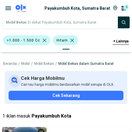
5
Payakumbuh Kota, Sumatra Barat
Mobil Bekas
Di dekat Payakumbuh Kota, Sumatra Barat
>1.000 - 1.500 Cc
Hitam
+
Lainnya
Abu-Abu
Putih
Beranda
/
Mobil
/
Mobil Bekas
/
Mobil Bekas dalam Sumatra Barat
Bursa Mobil MGK Kemayoran
Bursa Mobil Bintaro
Cek Harga Mobilmu
Cari tau harga mobilmu berdasarkan mobil serupa di OLX.
Bursa Gading Auto Center
Cek Sekarang
Bursa Mobil BSD
Bursa BEZ Paramount Serpong
1 iklan masuk
Payakumbuh Kota
Honda Freed
Toyota Yaris