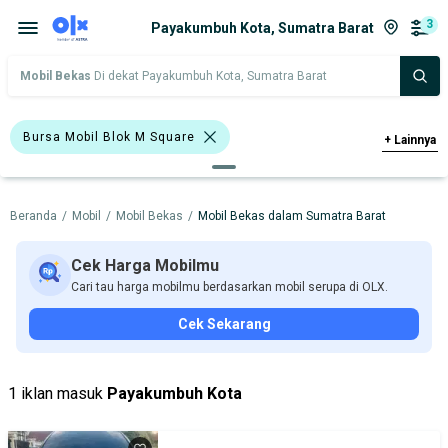
3
Payakumbuh Kota, Sumatra Barat
Mobil Bekas
Di dekat Payakumbuh Kota, Sumatra Barat
Bursa Mobil Blok M Square
+
Lainnya
Bursa Mobil Kelapa Gading
Beranda
/
Mobil
/
Mobil Bekas
/
Mobil Bekas dalam Sumatra Barat
Bursa Mobil Bintaro
Bursa Blok M Mall
Bursa Mobil BSD
Cek Harga Mobilmu
Cari tau harga mobilmu berdasarkan mobil serupa di OLX.
Bursa Mobil Bekas Giant (BMB)
Cek Sekarang
>1.000 - 1.500 Cc
Honda
Hyundai
Suzuki
Toyota
1 iklan masuk
Payakumbuh Kota
Harga
Merek Dan Model
Tahun