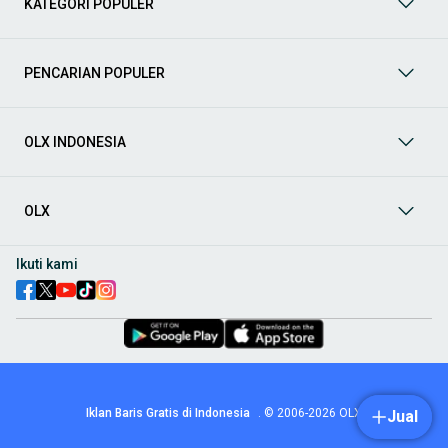
KATEGORI POPULER
prima dan riwayat yang jelas. Mulai dari Honda, Toyota,
Suzuki, hingga Mitsubishi, tersedia berbagai model MPV, SUV,
Sedan, dan lainnya.
PENCARIAN POPULER
Aksesoris Mobil
: Lengkapi tampilan dan fungsionalitas mobil
Anda dengan
aksesoris mobil
terbaik dari OLX! Temukan
beragam pilihan produk berkualitas tinggi, mulai dari
aksesoris interior seperti sarung jok dan karpet, hingga
OLX INDONESIA
aksesoris eksterior seperti
body kit
dan
roof rack
.
Audio Mobil
: Nikmati perjalanan Anda dengan pengalaman
audio terbaik bersama
audio mobil
dari OLX! Tersedia
OLX
berbagai pilihan
head unit
, speaker, amplifier, subwoofer,
hingga instalasi audio profesional. Cocok untuk Anda yang
ingin meningkatkan kualitas suara dalam kabin
mobil
,
Ikuti kami
menjadikan setiap perjalanan lebih menyenangkan.
Spare Part Mobil
: Jaga performa
mobil
Anda dengan
spare
part mobil
original dan berkualitas dari OLX! Temukan
berbagai komponen penting mulai dari filter oli, kampas rem,
busi, hingga komponen mesin lainnya.
Velg dan Ban Mobil
: Tingkatkan keamanan dan penampilan
mobil
Anda dengan pilihan
velg dan ban mobil
terbaik di
Iklan Baris Gratis di Indonesia
.
© 2006-2026
OLX
Jual
OLX! Tersedia berbagai ukuran dan desain velg, serta
beragam jenis ban untuk berbagai kondisi jalan.