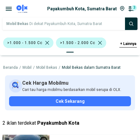
3
Payakumbuh Kota, Sumatra Barat
Mobil Bekas
Di dekat Payakumbuh Kota, Sumatra Barat
>1.000 - 1.500 Cc
>1.500 - 2.000 Cc
+
Lainnya
Bursa Mobil Blok M Square
Beranda
/
Mobil
/
Mobil Bekas
/
Mobil Bekas dalam Sumatra Barat
Bursa Mobil Kelapa Gading
Bursa Mobil Bintaro
Bursa Blok M Mall
Cek Harga Mobilmu
Cari tau harga mobilmu berdasarkan mobil serupa di OLX.
Bursa Mobil BSD
Cek Sekarang
Bursa Mobil Bekas Giant (BMB)
Honda
Hyundai
Suzuki
Toyota
2 iklan terdekat
Payakumbuh Kota
Harga
Merek Dan Model
Tahun