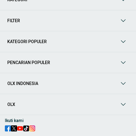
Yuk, lihat berbagai penawaran mobil bekas yang bisa
mendukung mobilitas Anda sekarang juga! Berikut adalah
kategori lainnya yang bisa Anda temukan:
FILTER
Mobil
: Temukan berbagai pilihan mobil berkualitas dan
terpercaya di OLX! Dapatkan penawaran terbaik untuk
berbagai jenis mobil baru maupun bekas dengan kondisi
KATEGORI POPULER
prima dan riwayat yang jelas. Mulai dari Honda, Toyota,
Suzuki, hingga Mitsubishi, tersedia berbagai model MPV, SUV,
Sedan, dan lainnya.
PENCARIAN POPULER
Aksesoris Mobil
: Lengkapi tampilan dan fungsionalitas mobil
Anda dengan
aksesoris mobil
terbaik dari OLX! Temukan
beragam pilihan produk berkualitas tinggi, mulai dari
aksesoris interior seperti sarung jok dan karpet, hingga
OLX INDONESIA
aksesoris eksterior seperti
body kit
dan
roof rack
.
Audio Mobil
: Nikmati perjalanan Anda dengan pengalaman
audio terbaik bersama
audio mobil
dari OLX! Tersedia
OLX
berbagai pilihan
head unit
, speaker, amplifier, subwoofer,
hingga instalasi audio profesional. Cocok untuk Anda yang
ingin meningkatkan kualitas suara dalam kabin
mobil
,
Ikuti kami
menjadikan setiap perjalanan lebih menyenangkan.
Spare Part Mobil
: Jaga performa
mobil
Anda dengan
spare