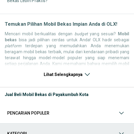
Bekas Lebih Praktis?
Temukan Pilihan Mobil Bekas Impian Anda di OLX!
Mencari mobil berkualitas dengan
budget
yang sesuai?
Mobil
bekas
bisa jadi pilihan cerdas untuk Anda! OLX hadir sebagai
platform
terdepan yang memudahkan Anda menemukan
beragam mobil bekas terbaik, mulai dari kendaraan pribadi yang
terawat hingga model-model populer yang siap menemani
setiap perjalanan Anda. Kami memahami bahwa memilih mobil
bekas butuh kepercayaan, oleh karena itu OLX menyediakan
Lihat Selengkapnya
ribuan daftar dari penjual terpercaya di seluruh Indonesia.
Jelajahi sekarang dan temukan mobil bekas yang paling sesuai
dengan gaya hidup, kebutuhan, dan
budget
Anda!
Jual Beli Mobil Bekas di Payakumbuh Kota
Memilih
mobil bekas
yang tepat tentu bukan perkara mudah.
Apakah Anda mencari mobil keluarga yang luas, SUV yang
tangguh untuk petualangan, sedan yang elegan untuk tampilan
PENCARIAN POPULER
berkelas, atau mobil kota yang irit dan lincah? Di OLX, Anda akan
menemukan berbagai pilihan mobil bekas dari berbagai merek
dan tipe. Kami hadir untuk memastikan pengalaman jual beli
mobil bekas Anda berjalan lancar, efisien, dan menyenangkan.
KATEGORI