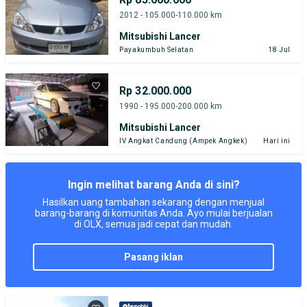
2012 - 105.000-110.000 km
Mitsubishi Lancer
Payakumbuh Selatan
18 Jul
Rp 32.000.000
1990 - 195.000-200.000 km
Mitsubishi Lancer
IV Angkat Candung (Ampek Angkek)
Hari ini
Ingin melihat barang Anda di sini?
Hasilkan uang tambahan sekarang dengan menjual
barang-barang di komunitas Anda. Ayo mulai berjualan
di OLX, semua jadi cepat dan mudah.
pasang iklan