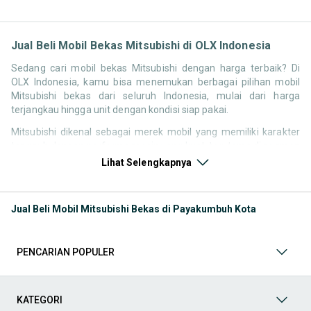
Jual Beli Mobil Bekas Mitsubishi di OLX Indonesia
Sedang cari mobil bekas Mitsubishi dengan harga terbaik? Di
OLX Indonesia, kamu bisa menemukan berbagai pilihan mobil
Mitsubishi bekas dari seluruh Indonesia, mulai dari harga
terjangkau hingga unit dengan kondisi siap pakai.
Mitsubishi dikenal sebagai merek mobil yang memiliki karakter
tangguh dengan performa mesin yang kuat, terutama di segmen
SUV dan kendaraan keluarga. Hal ini membuat pencarian seperti
Lihat Selengkapnya
mobil bekas Mitsubishi, harga Mitsubishi bekas, atau Mitsubishi
second terbaik tetap tinggi di pasar Indonesia.
Jual Beli Mobil Mitsubishi Bekas di Payakumbuh Kota
Melalui halaman ini, kamu bisa langsung membandingkan
berbagai listing mobil bekas Mitsubishi berdasarkan harga,
tahun, lokasi, hingga tipe kendaraan tanpa perlu berpindah
platform.
PENCARIAN POPULER
Model Mobil Bekas Mitsubishi yang Paling Banyak
KATEGORI
Dicari