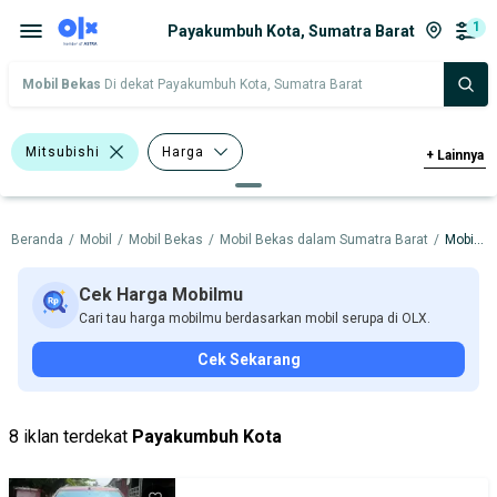
1
Payakumbuh Kota, Sumatra Barat
Mobil Bekas
Di dekat Payakumbuh Kota, Sumatra Barat
Mitsubishi
Harga
+
Lainnya
Merek Dan Model
Tahun
Beranda
/
Mobil
/
Mobil Bekas
/
Mobil Bekas dalam Sumatra Barat
/
Mobil Bekas dalam Payakumbuh Kota
Tipe Bodi
Tipe Membership
Cek Harga Mobilmu
Cari tau harga mobilmu berdasarkan mobil serupa di OLX.
Cek Sekarang
8 iklan terdekat
Payakumbuh Kota