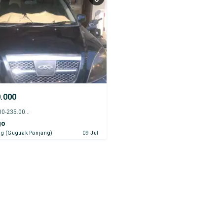
0.000
2008 - 230.000-235.000 km
go
g (Guguak Panjang)
09 Jul