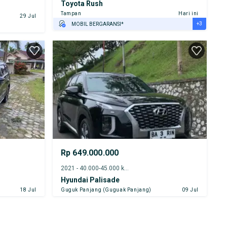
Toyota Rush
Tampan
Hari ini
29 Jul
+3
MOBIL BERGARANSI*
GRATIS ASURANSI 1 TAHUN*
TEST DRIVE DARI RUMAH
GRATIS BIAYA JASA PERAWATAN*
Rp 649.000.000
2021 - 40.000-45.000 km
Hyundai Palisade
18 Jul
Guguk Panjang (Guguak Panjang)
09 Jul