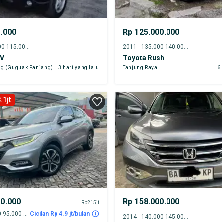
0.000
Rp 125.000.000
2008 - 110.000-115.000 km
2011 - 135.000-140.000 km
-V
Toyota Rush
g (Guguak Panjang)
3 hari yang lalu
Tanjung Raya
6
.1jt
00.000
Rp 158.000.000
Rp215jt
2019 - 90.000-95.000 km
Cicilan Rp 4.9 jt/bulan
2014 - 140.000-145.000 km