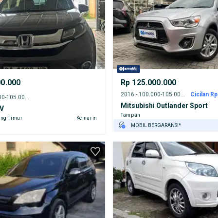
00.000
Rp 125.000.000
2016 - 100.000-105.000 km
Cicilan Rp
2016 - 100.000-105.000 km
Mitsubishi Outlander Sport
V
Tampan
ng Timur
Kemarin
MOBIL BERGARANSI*
GRATIS ASURANSI 1 TAHUN*
TEST DRIVE DARI RUMAH
GRATIS BIAYA JASA PERAWATAN*