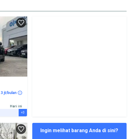
.3 jt/bulan
Hari ini
+3
Ingin melihat barang Anda di sini?