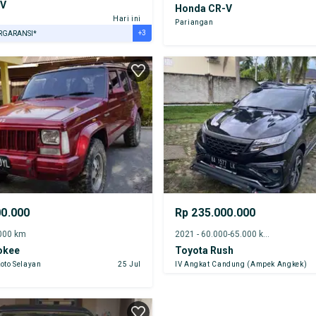
-V
Honda CR-V
Hari ini
Pariangan
+3
RGARANSI*
URANSI 1 TAHUN*
E DARI RUMAH
AYA JASA PERAWATAN*
00.000
Rp 235.000.000
.000 km
2021 - 60.000-65.000 km
okee
Toyota Rush
oto Selayan
25 Jul
IV Angkat Candung (Ampek Angkek)