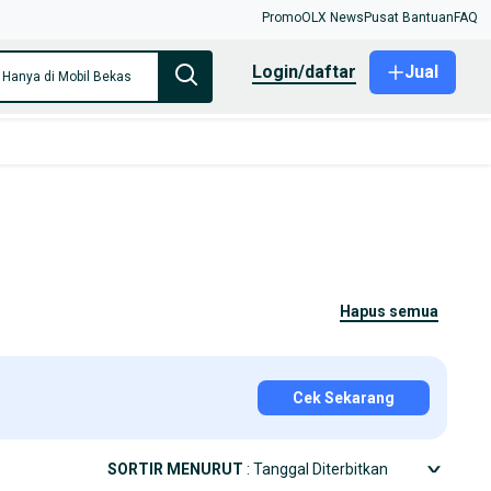
Promo
OLX News
Pusat Bantuan
FAQ
login/daftar
Jual
Hanya di Mobil Bekas
hapus semua
Cek Sekarang
SORTIR MENURUT
: Tanggal Diterbitkan