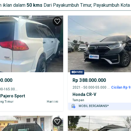
 iklan dalam
50 kms
Dari Payakumbuh Timur, Payakumbuh Kota
00.000
Rp 388.000.000
2021 - 50.000-55.000 km
Cicilan Rp 9
2013 - 160.000-165.000 km
Honda CR-V
 Pajero Sport
Tampan
ng Timur
Hari ini
MOBIL BERGARANSI*
GRATIS ASURANSI 1 TAHUN*
TEST DRIVE DARI RUMAH
GRATIS BIAYA JASA PERAWATAN*