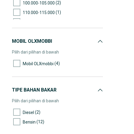
(2)
100.000-105.000
(1)
110.000-115.000
(1)
135.000-140.000
(2)
140.000-145.000
MOBIL OLXMOBBI
(1)
160.000-165.000
(1)
230.000-235.000
Pilih dari pilihan di bawah
(1)
>300.000
(4)
Mobil OLXmobbi
TIPE BAHAN BAKAR
Pilih dari pilihan di bawah
(2)
Diesel
(12)
Bensin