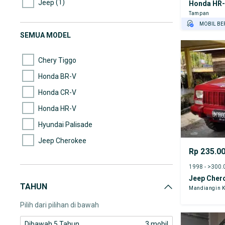
(1)
Jeep
Honda HR
Tampan
MOBIL BE
SEMUA MODEL
GRATIS AS
TEST DRIV
Chery Tiggo
GRATIS BI
Honda BR-V
Honda CR-V
Honda HR-V
Hyundai Palisade
Jeep Cherokee
Rp 235.0
Mitsubishi Outlander Sport
1998 - >300
Mitsubishi Pajero Sport
Jeep Cher
TAHUN
Toyota Avanza
Mandiangin K
Pilih dari pilihan di bawah
Dibawah 5 Tahun
3 mobil