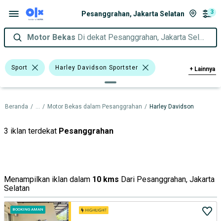
3
Pesanggrahan, Jakarta Selatan
Motor Bekas
Di dekat Pesanggrahan, Jakarta Selatan
Sport
Harley Davidson Sportster
+
Lainnya
Harley Davidson
Beranda
/
...
/
Motor Bekas dalam Pesanggrahan
/
Harley Davidson
Harga
Merek Dan Model
Tahun
Tipe Membership
3 iklan terdekat
Pesanggrahan
Menampilkan iklan dalam
10 kms
Dari Pesanggrahan, Jakarta
Selatan
BOOKING AMAN