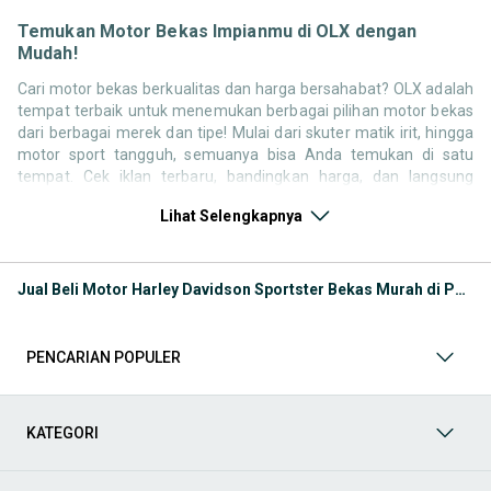
Temukan Motor Bekas Impianmu di OLX dengan
Mudah!
Cari motor bekas berkualitas dan harga bersahabat? OLX adalah
tempat terbaik untuk menemukan berbagai pilihan motor bekas
dari berbagai merek dan tipe! Mulai dari skuter matik irit, hingga
motor sport tangguh, semuanya bisa Anda temukan di satu
tempat. Cek iklan terbaru, bandingkan harga, dan langsung
hubungi penjual untuk negosiasi atau tanya kondisi motor. Selain
Lihat Selengkapnya
motor bekas, jangan lewatkan juga kategori pendukung lainnya
untuk melengkapi kebutuhan berkendara Anda Seperti:
Kategori Motor
: Temukan motor di OLX baik kondisi baru
Jual Beli Motor Harley Davidson Sportster Bekas Murah di Pesanggrahan
atau bekas
Kategori Aksesoris
: Lengkapi tampilan dan kenyamanan
berkendara Anda dengan berbagai aksesoris motor di OLX.
PENCARIAN POPULER
Mulai dari box motor, windshield, jok custom, spion, hingga
lampu LED dan stiker body kit semuanya tersedia untuk
berbagai tipe motor. Cocok untuk yang ingin tampil beda atau
sekadar menambah kenyamanan berkendara.
KATEGORI
Kategori Helm
: Keselamatan adalah hal utama saat
berkendara. Di OLX, Anda bisa menemukan berbagai jenis