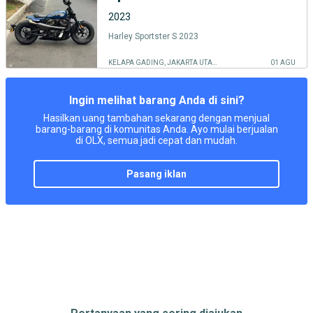
2023
Harley Sportster S 2023
KELAPA GADING, JAKARTA UTARA
01 AGU
Ingin melihat barang Anda di sini?
Hasilkan uang tambahan sekarang dengan menjual
barang-barang di komunitas Anda. Ayo mulai berjualan
di OLX, semua jadi cepat dan mudah.
pasang iklan