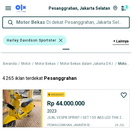
2
Pesanggrahan, Jakarta Selatan
Motor Bekas
Di dekat Pesanggrahan, Jakarta Selatan
Harley Davidson Sportster
+
Lainnya
Harley Davidson
Piaggio
Beranda
/
Motor
/
Motor Bekas
/
Motor Bekas dalam Jakarta D.K.I.
/
Motor Bekas dalam Jakarta Selatan
Harga
Merek Dan Model
Tahun
Tipe Membership
4.265 iklan terdekat
Pesanggrahan
Rp 44.000.000
2023
JUAL VESPA SPRINT I GET 150 ABS LED THN 2023 Mulus
PESANGGRAHAN, JAKARTA SELATAN
24 JUL