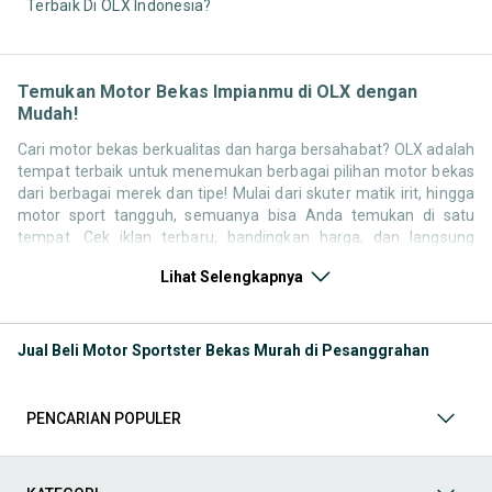
Terbaik Di OLX Indonesia?
Temukan Motor Bekas Impianmu di OLX dengan
Mudah!
Cari motor bekas berkualitas dan harga bersahabat? OLX adalah
tempat terbaik untuk menemukan berbagai pilihan motor bekas
dari berbagai merek dan tipe! Mulai dari skuter matik irit, hingga
motor sport tangguh, semuanya bisa Anda temukan di satu
tempat. Cek iklan terbaru, bandingkan harga, dan langsung
hubungi penjual untuk negosiasi atau tanya kondisi motor. Selain
Lihat Selengkapnya
motor bekas, jangan lewatkan juga kategori pendukung lainnya
untuk melengkapi kebutuhan berkendara Anda Seperti:
Kategori Motor
: Temukan motor di OLX baik kondisi baru
Jual Beli Motor Sportster Bekas Murah di Pesanggrahan
atau bekas
Kategori Aksesoris
: Lengkapi tampilan dan kenyamanan
berkendara Anda dengan berbagai aksesoris motor di OLX.
PENCARIAN POPULER
Mulai dari box motor, windshield, jok custom, spion, hingga
lampu LED dan stiker body kit semuanya tersedia untuk
berbagai tipe motor. Cocok untuk yang ingin tampil beda atau