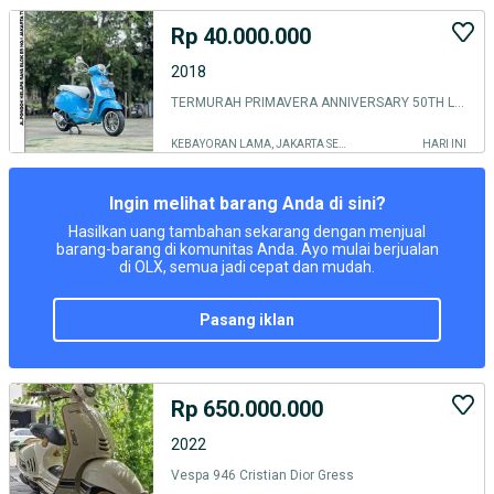
Rp 40.000.000
2018
TERMURAH PRIMAVERA ANNIVERSARY 50TH LIMITED EDITION TH 2018 LIGHT BLUE
KEBAYORAN LAMA, JAKARTA SELATAN
HARI INI
Ingin melihat barang Anda di sini?
Hasilkan uang tambahan sekarang dengan menjual
barang-barang di komunitas Anda. Ayo mulai berjualan
di OLX, semua jadi cepat dan mudah.
pasang iklan
Rp 650.000.000
2022
Vespa 946 Cristian Dior Gress