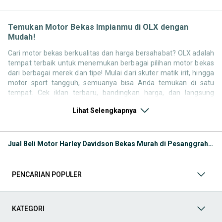
Temukan Motor Bekas Impianmu di OLX dengan
Mudah!
Cari motor bekas berkualitas dan harga bersahabat? OLX adalah
tempat terbaik untuk menemukan berbagai pilihan motor bekas
dari berbagai merek dan tipe! Mulai dari skuter matik irit, hingga
motor sport tangguh, semuanya bisa Anda temukan di satu
tempat. Cek iklan terbaru, bandingkan harga, dan langsung
hubungi penjual untuk negosiasi atau tanya kondisi motor. Selain
Lihat Selengkapnya
motor bekas, jangan lewatkan juga kategori pendukung lainnya
untuk melengkapi kebutuhan berkendara Anda Seperti:
Kategori Motor
: Temukan motor di OLX baik kondisi baru
Jual Beli Motor Harley Davidson Bekas Murah di Pesanggrahan
atau bekas
Kategori Aksesoris
: Lengkapi tampilan dan kenyamanan
berkendara Anda dengan berbagai aksesoris motor di OLX.
PENCARIAN POPULER
Mulai dari box motor, windshield, jok custom, spion, hingga
lampu LED dan stiker body kit semuanya tersedia untuk
berbagai tipe motor. Cocok untuk yang ingin tampil beda atau
sekadar menambah kenyamanan berkendara.
KATEGORI
Kategori Helm
: Keselamatan adalah hal utama saat