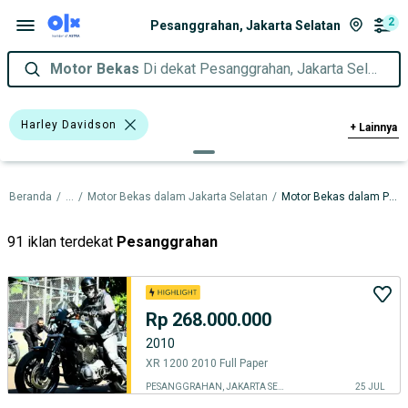
2
Pesanggrahan, Jakarta Selatan
Motor Bekas
Di dekat Pesanggrahan, Jakarta Selatan
Harley Davidson
+
Lainnya
Harley Davidson Softall
Beranda
/
...
/
Motor Bekas dalam Jakarta Selatan
/
Motor Bekas dalam Pesanggrahan
Harley Davidson Sportster
Harga
Merek Dan Model
Tahun
91 iklan terdekat
Pesanggrahan
Tipe Membership
Rp 268.000.000
2010
XR 1200 2010 Full Paper
PESANGGRAHAN, JAKARTA SELATAN
25 JUL