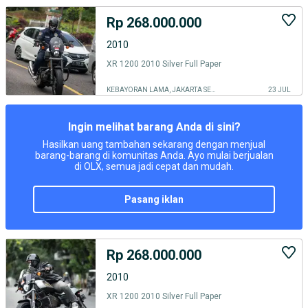
Rp 268.000.000
2010
XR 1200 2010 Silver Full Paper
KEBAYORAN LAMA, JAKARTA SELATAN
23 JUL
Ingin melihat barang Anda di sini?
Hasilkan uang tambahan sekarang dengan menjual
barang-barang di komunitas Anda. Ayo mulai berjualan
di OLX, semua jadi cepat dan mudah.
pasang iklan
Rp 268.000.000
2010
XR 1200 2010 Silver Full Paper