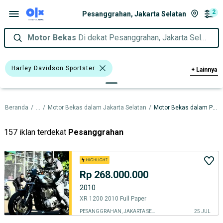
2
Pesanggrahan, Jakarta Selatan
Motor Bekas
Di dekat Pesanggrahan, Jakarta Selatan
Harley Davidson Sportster
+
Lainnya
Harley Davidson Touring
Beranda
/
...
/
Motor Bekas dalam Jakarta Selatan
/
Motor Bekas dalam Pesanggrahan
Harley Davidson
Harga
Merek Dan Model
Tahun
157 iklan terdekat
Pesanggrahan
Tipe Membership
Rp 268.000.000
2010
XR 1200 2010 Full Paper
PESANGGRAHAN, JAKARTA SELATAN
25 JUL