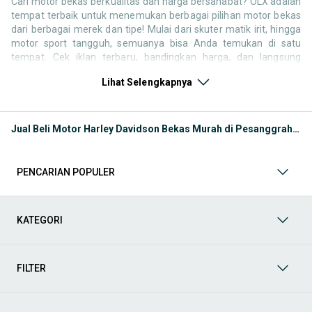
Cari motor bekas berkualitas dan harga bersahabat? OLX adalah
tempat terbaik untuk menemukan berbagai pilihan motor bekas
dari berbagai merek dan tipe! Mulai dari skuter matik irit, hingga
motor sport tangguh, semuanya bisa Anda temukan di satu
tempat. Cek iklan terbaru, bandingkan harga, dan langsung
hubungi penjual untuk negosiasi atau tanya kondisi motor. Selain
Lihat Selengkapnya
motor bekas, jangan lewatkan juga kategori pendukung lainnya
untuk melengkapi kebutuhan berkendara Anda Seperti:
Kategori Motor
: Temukan motor di OLX baik kondisi baru
Jual Beli Motor Harley Davidson Bekas Murah di Pesanggrahan
atau bekas
Kategori Aksesoris
: Lengkapi tampilan dan kenyamanan
berkendara Anda dengan berbagai aksesoris motor di OLX.
PENCARIAN POPULER
Mulai dari box motor, windshield, jok custom, spion, hingga
lampu LED dan stiker body kit semuanya tersedia untuk
berbagai tipe motor. Cocok untuk yang ingin tampil beda atau
sekadar menambah kenyamanan berkendara.
KATEGORI
Kategori Helm
: Keselamatan adalah hal utama saat
berkendara. Di OLX, Anda bisa menemukan berbagai jenis
helm standar SNI, helm full face, half face, hingga helm
FILTER
cross, dalam kondisi baru maupun bekas layak pakai.
Kategori Spare Part:
Ingin mengganti suku cadang atau
melakukan perbaikan sendiri di rumah? OLX menyediakan