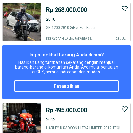
Rp 268.000.000
2010
XR 1200 2010 Silver Full Paper
KEBAYORAN LAMA, JAKARTA SELATAN
23 JUL
Ingin melihat barang Anda di sini?
Hasilkan uang tambahan sekarang dengan menjual
barang-barang di komunitas Anda. Ayo mulai berjualan
di OLX, semua jadi cepat dan mudah.
pasang iklan
Rp 495.000.000
2012
HARLEY DAVIDSON ULTRA LIMITED 2012 TEQUILA ORANGE FULL PAPER MABUA