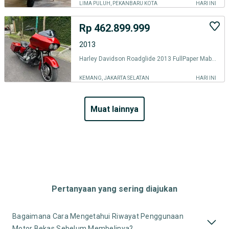
LIMA PULUH, PEKANBARU KOTA
HARI INI
Rp 462.899.999
2013
Harley Davidson Roadglide 2013 FullPaper Mabua Rare Candy Red Color
KEMANG, JAKARTA SELATAN
HARI INI
muat lainnya
Pertanyaan yang sering diajukan
Bagaimana Cara Mengetahui Riwayat Penggunaan
Motor Bekas Sebelum Membelinya?