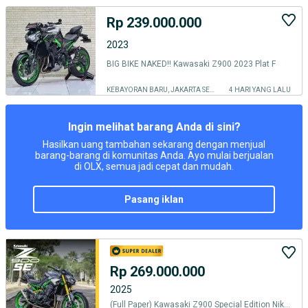
Rp 239.000.000
2023
BIG BIKE NAKED‼️ Kawasaki Z900 2023 Plat F
KEBAYORAN BARU, JAKARTA SELATAN
4 HARI YANG LALU
Ingin melihat barang Anda di sini?
Hasilkan uang tambahan sekarang dengan menjual
barang-barang di komunitas Anda. Ayo mulai berjualan
di OLX, semua jadi cepat dan mudah.
pasang iklan
Rp 269.000.000
2025
(Full Paper) Kawasaki Z900 Special Edition Nik 2025 KM 500