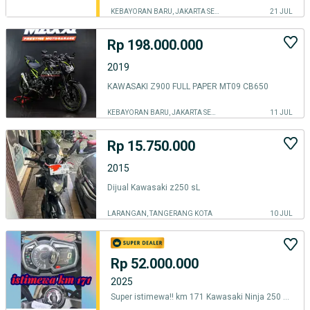
KEBAYORAN BARU, JAKARTA SELATAN
21 JUL
Rp 198.000.000
2019
KAWASAKI Z900 FULL PAPER MT09 CB650
KEBAYORAN BARU, JAKARTA SELATAN
11 JUL
Rp 15.750.000
2015
Dijual Kawasaki z250 sL
LARANGAN, TANGERANG KOTA
10 JUL
Rp 52.000.000
2025
Super istimewa‼️ km 171 Kawasaki Ninja 250 2024 (KTP daerah bs kredit)