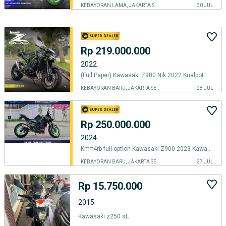
KEBAYORAN LAMA, JAKARTA SELATAN
30 JUL
Rp 219.000.000
2022
(Full Paper) Kawasaki Z900 Nik 2022 Knalpot Costom The Best Unit
KEBAYORAN BARU, JAKARTA SELATAN
28 JUL
Rp 250.000.000
2024
Km=4rb full option Kawasaki Z900 2023 Kawasaki ZR900f 2023 Z 900 2023
KEBAYORAN BARU, JAKARTA SELATAN
27 JUL
Rp 15.750.000
2015
Kawasaki z250 sL