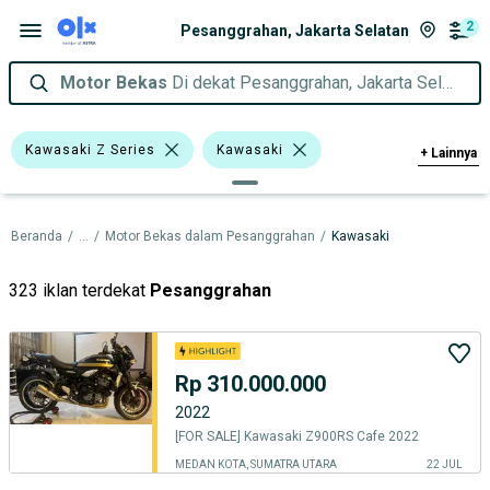
2
Pesanggrahan, Jakarta Selatan
Motor Bekas
Di dekat Pesanggrahan, Jakarta Selatan
Kawasaki Z Series
Kawasaki
+
Lainnya
Harga
Merek Dan Model
Tahun
Beranda
/
...
/
Motor Bekas dalam Pesanggrahan
/
Kawasaki
Tipe Membership
323 iklan terdekat
Pesanggrahan
Rp 310.000.000
2022
[FOR SALE] Kawasaki Z900RS Cafe 2022
MEDAN KOTA, SUMATRA UTARA
22 JUL