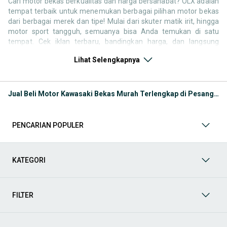
Cari motor bekas berkualitas dan harga bersahabat? OLX adalah
tempat terbaik untuk menemukan berbagai pilihan motor bekas
dari berbagai merek dan tipe! Mulai dari skuter matik irit, hingga
motor sport tangguh, semuanya bisa Anda temukan di satu
tempat. Cek iklan terbaru, bandingkan harga, dan langsung
hubungi penjual untuk negosiasi atau tanya kondisi motor. Selain
Lihat Selengkapnya
motor bekas, jangan lewatkan juga kategori pendukung lainnya
untuk melengkapi kebutuhan berkendara Anda Seperti:
Kategori Motor
: Temukan motor di OLX baik kondisi baru
Jual Beli Motor Kawasaki Bekas Murah Terlengkap di Pesanggrahan
atau bekas
Kategori Aksesoris
: Lengkapi tampilan dan kenyamanan
berkendara Anda dengan berbagai aksesoris motor di OLX.
PENCARIAN POPULER
Mulai dari box motor, windshield, jok custom, spion, hingga
lampu LED dan stiker body kit semuanya tersedia untuk
berbagai tipe motor. Cocok untuk yang ingin tampil beda atau
sekadar menambah kenyamanan berkendara.
KATEGORI
Kategori Helm
: Keselamatan adalah hal utama saat
berkendara. Di OLX, Anda bisa menemukan berbagai jenis
helm standar SNI, helm full face, half face, hingga helm
FILTER
cross, dalam kondisi baru maupun bekas layak pakai.
Kategori Spare Part:
Ingin mengganti suku cadang atau
melakukan perbaikan sendiri di rumah? OLX menyediakan