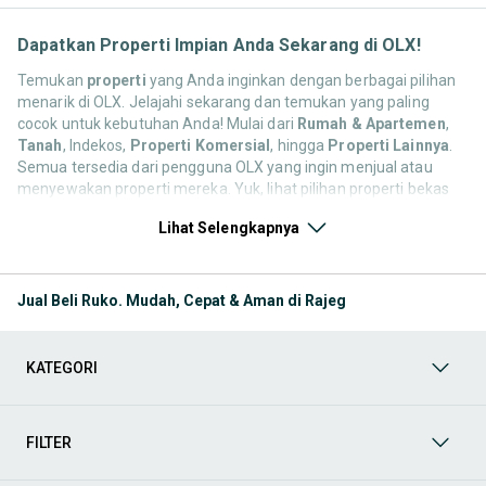
Dapatkan Properti Impian Anda Sekarang di OLX!
Temukan
properti
yang Anda inginkan dengan berbagai pilihan
menarik di OLX. Jelajahi sekarang dan temukan yang paling
cocok untuk kebutuhan Anda! Mulai dari
Rumah & Apartemen
,
Tanah
, Indekos,
Properti Komersial
, hingga
Properti Lainnya
.
Semua tersedia dari pengguna OLX yang ingin menjual atau
menyewakan properti mereka. Yuk, lihat pilihan properti bekas
maupun baru yang tersedia untuk Anda sekarang!
Lihat Selengkapnya
Beli Rumah & Apartemen
Temukan berbagai pilihan tempat
tinggal mulai dari rumah tapak, apartemen, hingga
kondominium. Jelajahi properti berdasarkan lokasi, jumlah
Jual Beli Ruko. Mudah, Cepat & Aman di Rajeg
kamar, fasilitas, dan harga yang sesuai dengan anggaran
Anda. Dapatkan hunian impian Anda sekarang!
Sewa Rumah & Apartemen
Temukan berbagai pilihan
KATEGORI
tempat tinggal, mulai dari rumah tapak, apartemen, hingga
kondominium. Jelajahi properti berdasarkan lokasi, jumlah
kamar, fasilitas, dan harga yang sesuai dengan anggaran
Anda. Dapatkan hunian impian Anda sekarang!
FILTER
Tanah
Cari penawaran menarik di kategori
Tanah
, termasuk
tanah kavling, lahan pertanian, dan lahan industri. Sesuaikan