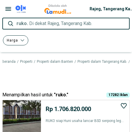
Rajeg, Tange
ruko.
Di dekat Rajeg, Tangerang Kab.
Harga
Beranda
/
Properti
/
Properti dalam Banten
/
Properti dalam Tangerang Kab.
/
Menampilkan hasil untuk
"
ruko.
"
17282
Iklan
Rp 1.706.820.000
RUKO siap Huni usaha lancar BSD serpong legok cisauk