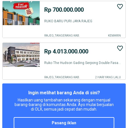
Rp 700.000.000
RUKO BARU PURI JAYA RAJEG
RAJEG, TANGERANG KAB.
KEMARIN
Rp 4.013.000.000
Ruko The Hudson Gading Serpong Double Fasad 4,5x15
RAJEG, TANGERANG KAB.
2 HARI YANG LALU
Ingin melihat barang Anda di sini?
Hasilkan uang tambahan sekarang dengan menjual
barang-barang di komunitas Anda. Ayo mulai berjualan
di OLX, semua jadi cepat dan mudah.
pasang iklan