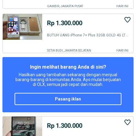
GAMBIR, JAKARTA PUSAT
HARI INI
Rp 1.300.000
BUTUH UANG iPhone 7+ Plus 32GB GOLD 4G LTE ALL OPERATOR inter No Minus
SETIA BUDI, JAKARTA SELATAN
HARI INI
Ingin melihat barang Anda di sini?
Hasilkan uang tambahan sekarang dengan menjual
barang-barang di komunitas Anda. Ayo mulai berjualan
di OLX, semua jadi cepat dan mudah.
pasang iklan
Rp 1.300.000