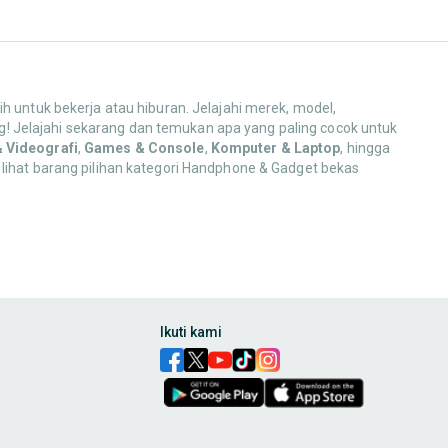
h untuk bekerja atau hiburan. Jelajahi merek, model,
! Jelajahi sekarang dan temukan apa yang paling cocok untuk
& Videografi
,
Games & Console
,
Komputer & Laptop
, hingga
 lihat barang pilihan kategori Handphone & Gadget bekas
,
charger
,
power bank
,
headset
,
earbuds
, hingga
smartwatch
dan
ak pakai, ya!
Ikuti kami
ntuk kebutuhan komunikasi, hiburan, dan produktivitas Anda!
bilizer
, hingga perlengkapan
lighting
. Dapatkan koleksi alat yang