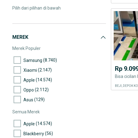
Pilih dari pilihan di bawah
MEREK
Merek Populer
(8.740)
Samsung
Rp 9.09
(2.147)
Xiaomi
Bisa cicilan
(14.574)
Apple
BEJI, DEPOK K
(2.112)
Oppo
(129)
Asus
Semua Merek
(14.574)
Apple
(56)
Blackberry