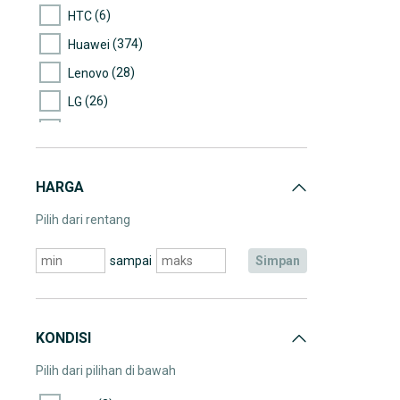
(6)
HTC
(374)
Huawei
(28)
Lenovo
(26)
LG
(200)
Motorola
(2)
Nexian
HARGA
(207)
Nokia
(8.740)
Samsung
Pilih dari rentang
(80)
Sony
sampai
simpan
(129)
Asus
(2)
Cross
(5)
IMO
KONDISI
(4)
Mito
Pilih dari pilihan di bawah
(2.112)
Oppo