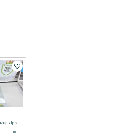
Cicilan laptop tanpa DP syarat cukup ktp saja
18 JUL