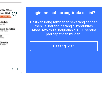
Ingin melihat barang Anda di sini?
Hasilkan uang tambahan sekarang dengan
menjual barang-barang di komunitas
Anda. Ayo mulai berjualan di OLX, semua
jadi cepat dan mudah.
pasang iklan
18 JUL