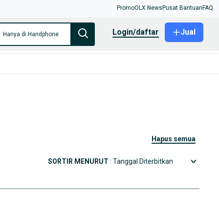
Promo
OLX News
Pusat Bantuan
FAQ
login/daftar
Jual
Hanya di Handphone
hapus semua
SORTIR MENURUT
: Tanggal Diterbitkan