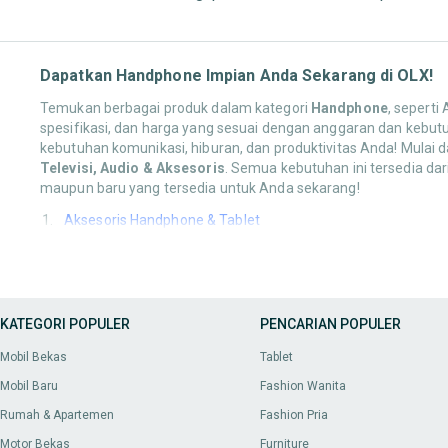
Dapatkan Handphone Impian Anda Sekarang di OLX!
Temukan berbagai produk dalam kategori
Handphone
, seperti
spesifikasi, dan harga yang sesuai dengan anggaran dan kebut
kebutuhan komunikasi, hiburan, dan produktivitas Anda! Mulai d
Televisi, Audio & Aksesoris
. Semua kebutuhan ini tersedia da
maupun baru yang tersedia untuk Anda sekarang!
Aksesoris Handphone & Tablet
Anda bisa mendapatkan berbagai produk dalam kategori
Akses
stylus pen
. Temukan pilihan terbaik untuk melengkapi dan meli
Handphone & Gadget
KATEGORI POPULER
PENCARIAN POPULER
Lengkapi
Handphone & Gadget
Anda dengan berbagai pilihan m
Mobil Bekas
Tablet
Fotografi & Videografi
Mobil Baru
Fashion Wanita
Cari produk-produk untuk kategori
Fotografi & Videografi
, mul
Rumah & Apartemen
Fashion Pria
mendukung hobi atau profesionalisme Anda dalam mengabad
Motor Bekas
Furniture