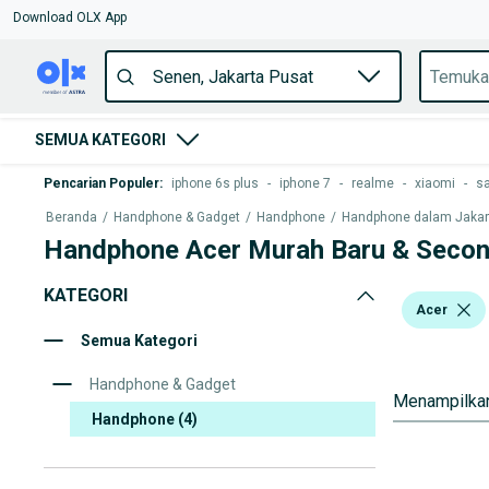
Download OLX App
SEMUA KATEGORI
Pencarian Populer
:
iphone 6s plus
-
iphone 7
-
realme
-
xiaomi
-
s
Beranda
/
Handphone & Gadget
/
Handphone
/
Handphone dalam Jakarta
Handphone Acer Murah Baru & Secon
KATEGORI
Acer
Semua Kategori
Handphone & Gadget
Menampilkan
Handphone
(4)