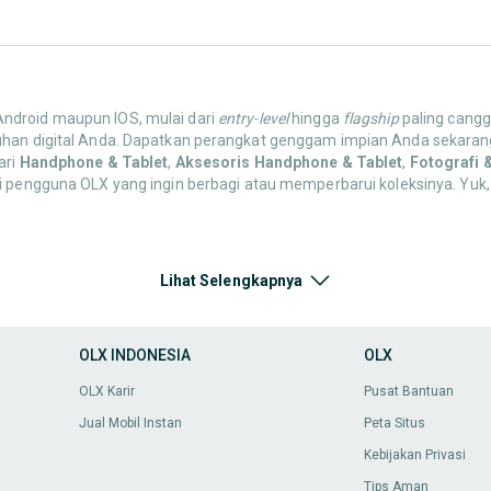
 Android maupun IOS, mulai dari
entry-level
hingga
flagship
paling canggi
uhan digital Anda. Dapatkan perangkat genggam impian Anda sekarang
ari
Handphone & Tablet
,
Aksesoris Handphone & Tablet
,
Fotografi 
ri pengguna OLX yang ingin berbagi atau memperbarui koleksinya. Yuk,
oris Handphone & Tablet
, mulai dari
case
pelindung,
screen protector
Lihat Selengkapnya
ndungi gadget Anda! Semua harga super murah dan pastikan barang lay
OLX INDONESIA
OLX
enarik di OLX. Jelajahi sekarang dan temukan apa yang paling cocok u
OLX Karir
Pusat Bantuan
Jual Mobil Instan
Peta Situs
ai dari kamera DSLR,
mirrorless
, kamera
action
, drone, lensa,
tripod
,
sta
Kebijakan Privasi
ikan momen.
Tips Aman