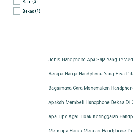
(3)
Baru
(2.147)
Xiaomi
(1)
Bekas
(11)
Evercoss
(31)
Advan
(4)
Acer
(16)
Smartfren
(1.315)
Vivo
Jenis Handphone Apa Saja Yang Tersed
(954)
Tipe Handphone Lainnya
Berapa Harga Handphone Yang Bisa Di
Bagaimana Cara Menemukan Handphone
Apakah Membeli Handphone Bekas Di 
Apa Tips Agar Tidak Ketinggalan Handp
Mengapa Harus Mencari Handphone Di