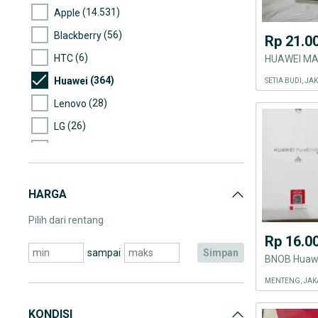
(14.531)
Apple
(56)
Blackberry
Rp 21.0
(6)
HTC
HUAWEI MA
(364)
Huawei
SETIA BUDI, J
(28)
Lenovo
(26)
LG
(199)
Motorola
(2)
Nexian
HARGA
(206)
Nokia
(8.664)
Samsung
Pilih dari rentang
Rp 16.0
(79)
Sony
sampai
simpan
BNOB Huawe
(129)
Asus
MENTENG, JAK
(2)
Cross
(5)
IMO
KONDISI