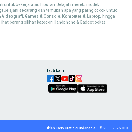
h untuk bekerja atau hiburan. Jelajahi merek, model,
! Jelajahi sekarang dan temukan apa yang paling cocok untuk
& Videografi
,
Games & Console
,
Komputer & Laptop
, hingga
 lihat barang pilihan kategori Handphone & Gadget bekas
,
charger
,
power bank
,
headset
,
earbuds
, hingga
smartwatch
dan
ak pakai, ya!
Ikuti kami
ntuk kebutuhan komunikasi, hiburan, dan produktivitas Anda!
bilizer
, hingga perlengkapan
lighting
. Dapatkan koleksi alat yang
s pendukungnya. Temukan pilihan hiburan digital yang menarik
Iklan Baris Gratis di Indonesia
.
© 2006-2026
OLX