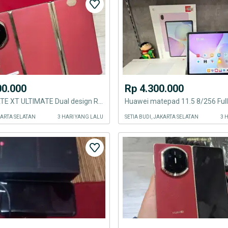
00.000
Rp 4.300.000
HUAWEI MATE XT ULTIMATE Dual design Ram 16GB/1TB garansi july2027
AKARTA SELATAN
3 HARI YANG LALU
SETIA BUDI, JAKARTA SELATAN
3 