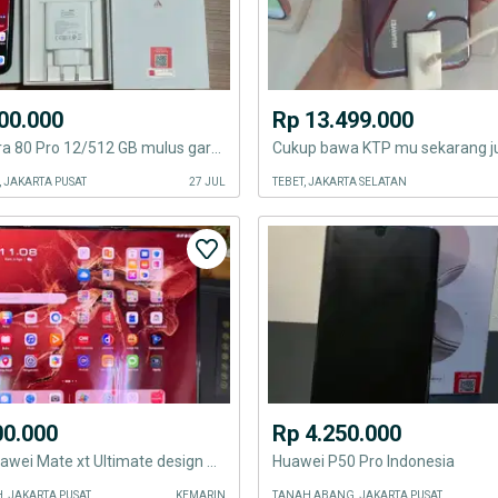
00.000
Rp 13.499.000
Huawei Pura 80 Pro 12/512 GB mulus garansi resmi jan 2027 fullset
 JAKARTA PUSAT
27 JUL
TEBET, JAKARTA SELATAN
00.000
Rp 4.250.000
Like new Huawei Mate xt Ultimate design 16/1TB red Garansi Juli 2027
Huawei P50 Pro Indonesia
, JAKARTA PUSAT
KEMARIN
TANAH ABANG, JAKARTA PUSAT