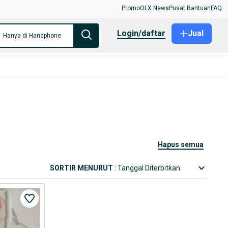
Promo
OLX News
Pusat Bantuan
FAQ
login/daftar
Jual
Hanya di Handphone
hapus semua
SORTIR MENURUT
: Tanggal Diterbitkan