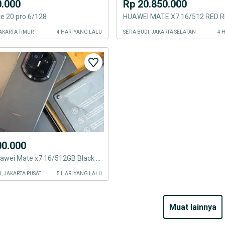
0.000
Rp 20.850.000
e 20 pro 6/128
HUAWEI MATE X7 16/512 RED 
AKARTA TIMUR
4 HARI YANG LALU
SETIA BUDI, JAKARTA SELATAN
4 
00.000
Like new Huawei Mate x7 16/512GB Black Garansi resmi April 2027
, JAKARTA PUSAT
5 HARI YANG LALU
muat lainnya