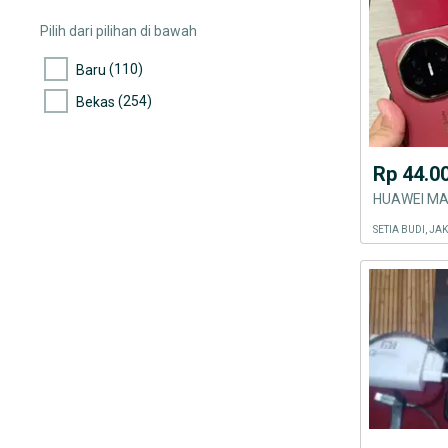
(4)
Mito
Pilih dari pilihan di bawah
(2.091)
Oppo
(110)
Baru
(2.159)
Xiaomi
(254)
Bekas
(12)
Evercoss
(31)
Advan
Rp 44.0
(4)
Acer
(16)
Smartfren
SETIA BUDI, J
(1.312)
Vivo
(957)
Tipe Handphone Lainnya