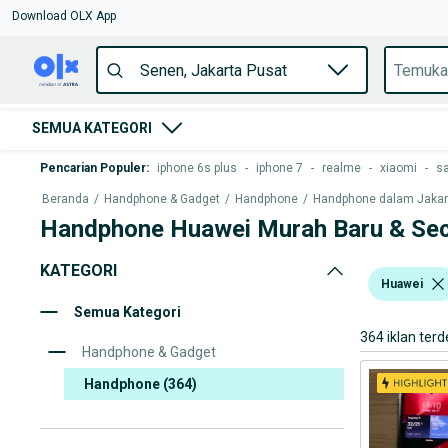
Download OLX App
SEMUA KATEGORI
Pencarian Populer
:
iphone 6s plus
-
iphone 7
-
realme
-
xiaomi
-
s
Beranda
/
Handphone & Gadget
/
Handphone
/
Handphone dalam Jakarta
Handphone Huawei Murah Baru & Sec
KATEGORI
Huawei
Semua Kategori
364 iklan terd
Handphone & Gadget
Handphone
(364)