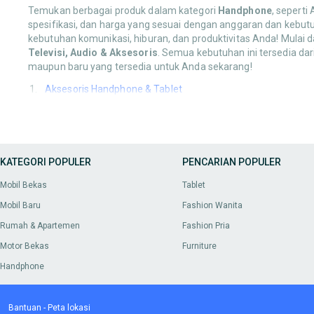
Temukan berbagai produk dalam kategori
Handphone
, seperti
spesifikasi, dan harga yang sesuai dengan anggaran dan kebut
kebutuhan komunikasi, hiburan, dan produktivitas Anda! Mulai d
Televisi, Audio & Aksesoris
. Semua kebutuhan ini tersedia da
maupun baru yang tersedia untuk Anda sekarang!
Aksesoris Handphone & Tablet
Anda bisa mendapatkan berbagai produk dalam kategori
Akses
stylus pen
. Temukan pilihan terbaik untuk melengkapi dan meli
Handphone & Gadget
KATEGORI POPULER
PENCARIAN POPULER
Lengkapi
Handphone & Gadget
Anda dengan berbagai pilihan m
Mobil Bekas
Tablet
Fotografi & Videografi
Mobil Baru
Fashion Wanita
Cari produk-produk untuk kategori
Fotografi & Videografi
, mul
Rumah & Apartemen
Fashion Pria
mendukung hobi atau profesionalisme Anda dalam mengabad
Motor Bekas
Furniture
Games & Console
Handphone
Jelajahi koleksi
Games & Console
, seperti PlayStation, Xbox,
dan sesuai dengan kesukaan Anda lewat OLX.
Bantuan
-
Peta lokasi
Komputer & Laptop