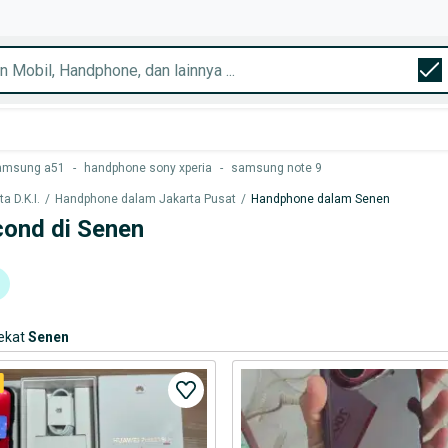
amsung a51
-
handphone sony xperia
-
samsung note 9
 D.K.I.
/
Handphone dalam Jakarta Pusat
/
Handphone dalam Senen
ond di Senen
ekat
Senen