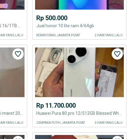
Rp 500.000
Rare Huawei Mate xt ultimate 5G 16/1TB Red CN Harmony os pajak resmi
Jual honor 10 lite ram 4/64gb
HARI YANG LALU
KEMAYORAN, JAKARTA PUSAT
2 HARI YANG LALU
Rp 11.700.000
Huawei Mate X7 16/512gb resmi maret 2027
Huawei Pura 80 pro 12/512GB Blessed White Garansi resmi Super Mulus
HARI YANG LALU
CEMPAKA PUTIH, JAKARTA PUSAT
3 HARI YANG LALU