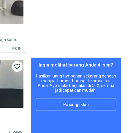
Cukup bawa KTP mu sekarang juga kamu bisa cicilan hp impianmu
HARI INI
Ingin melihat barang Anda di sini?
Hasilkan uang tambahan sekarang dengan
menjual barang-barang di komunitas
Anda. Ayo mulai berjualan di OLX, semua
jadi cepat dan mudah.
pasang iklan
KEMARIN