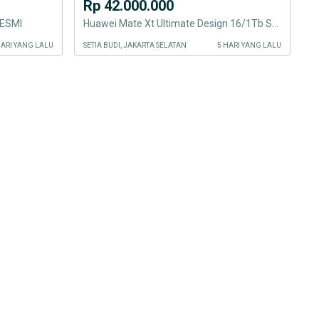
Rp 42.000.000
RESMI
Huawei Mate Xt Ultimate Design 16/1Tb Second Resmi Mulus
HARI YANG LALU
SETIA BUDI, JAKARTA SELATAN
5 HARI YANG LALU