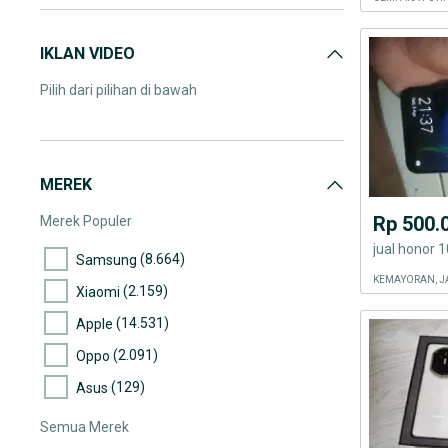
IKLAN VIDEO
Pilih dari pilihan di bawah
MEREK
Rp 500.
Merek Populer
jual honor 10
(8.664)
Samsung
KEMAYORAN, J
(2.159)
Xiaomi
(14.531)
Apple
(2.091)
Oppo
(129)
Asus
Semua Merek