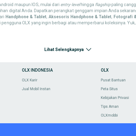
 Android maupun IOS, mulai dari
entry-level
hingga
flagship
paling canggi
uhan digital Anda. Dapatkan perangkat genggam impian Anda sekarang
ari
Handphone & Tablet
,
Aksesoris Handphone & Tablet
,
Fotografi 
ri pengguna OLX yang ingin berbagi atau memperbarui koleksinya. Yuk,
oris Handphone & Tablet
, mulai dari
case
pelindung,
screen protector
Lihat Selengkapnya
ndungi gadget Anda! Semua harga super murah dan pastikan barang lay
OLX INDONESIA
OLX
enarik di OLX. Jelajahi sekarang dan temukan apa yang paling cocok u
OLX Karir
Pusat Bantuan
Jual Mobil Instan
Peta Situs
ai dari kamera DSLR,
mirrorless
, kamera
action
, drone, lensa,
tripod
,
sta
Kebijakan Privasi
ikan momen.
Tips Aman
OLXmobbi
 Nintendo Switch, PC Gaming, hingga berbagai judul game dan aksesori