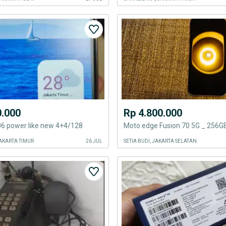
0.000
Rp 4.800.000
06 power like new 4+4/128
Moto edge Fusion 70 5G _ 256G
AKARTA TIMUR
26 JUL
SETIA BUDI, JAKARTA SELATAN