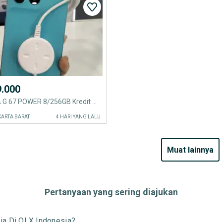
9.000
MOTOROLA G 67 POWER 8/256GB Kredit Cepat
KARTA BARAT
4 HARI YANG LALU
muat lainnya
Pertanyaan yang sering diajukan
ia Di OLX Indonesia?