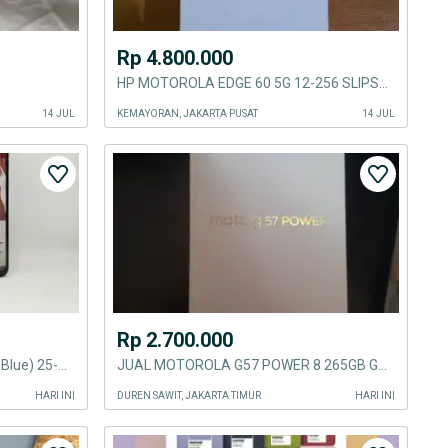
Rp 4.800.000
HP MOTOROLA EDGE 60 5G 12-256 SLIPSTRE
14 JUL
KEMAYORAN, JAKARTA PUSAT
14 JUL
Rp 2.700.000
Motorola G45 5G 8/256 (Brilliant Blue) 25-08-2026 Fullset
JUAL MOTOROLA G57 POWER 8 265GB GREEN
HARI INI
DUREN SAWIT, JAKARTA TIMUR
HARI INI