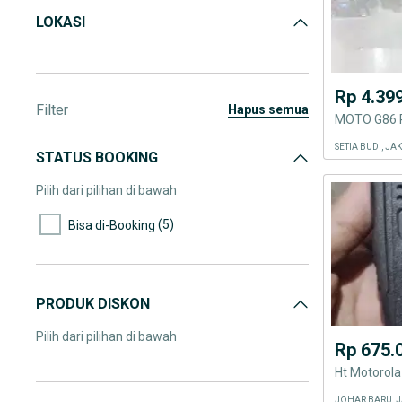
LOKASI
Rp 4.39
Filter
hapus semua
MOTO G86 Po
SETIA BUDI, J
STATUS BOOKING
Pilih dari pilihan di bawah
(5)
Bisa di-Booking
PRODUK DISKON
Pilih dari pilihan di bawah
Rp 675.
Ht Motorola
JOHAR BARU, J