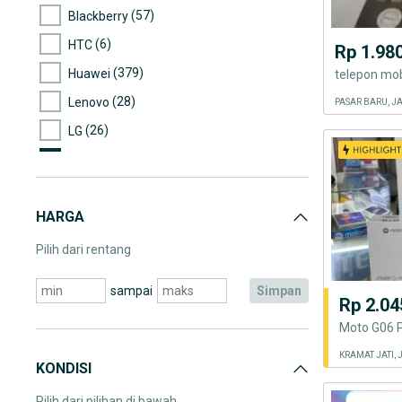
(57)
Blackberry
(6)
HTC
Rp 1.98
(379)
Huawei
telepon mob
(28)
Lenovo
PASAR BARU, J
(26)
LG
(201)
Motorola
(3)
Nexian
HARGA
(203)
Nokia
(8.637)
Samsung
Pilih dari rentang
(80)
Sony
sampai
simpan
Rp 2.04
(132)
Asus
(2)
Cross
KRAMAT JATI,
(5)
IMO
KONDISI
(4)
Mito
Pilih dari pilihan di bawah