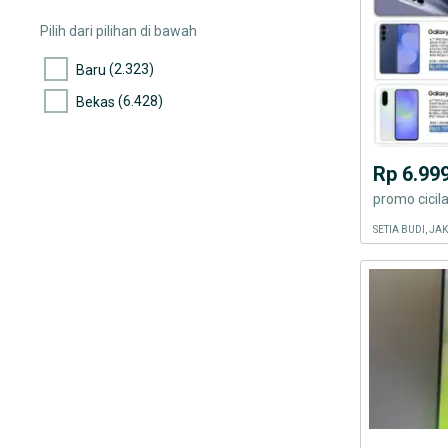
(4)
Mito
Pilih dari pilihan di bawah
(2.124)
Oppo
(2.323)
Baru
(2.223)
Xiaomi
(6.428)
Bekas
(12)
Evercoss
(29)
Advan
Rp 6.99
(4)
Acer
promo cici
(16)
Smartfren
SETIA BUDI, J
(1.346)
Vivo
(991)
Tipe Handphone Lainnya