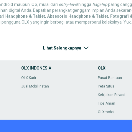
 Android maupun IOS, mulai dari
entry-level
hingga
flagship
paling canggi
uhan digital Anda. Dapatkan perangkat genggam impian Anda sekarang
ari
Handphone & Tablet
,
Aksesoris Handphone & Tablet
,
Fotografi 
ri pengguna OLX yang ingin berbagi atau memperbarui koleksinya. Yuk,
oris Handphone & Tablet
, mulai dari
case
pelindung,
screen protector
Lihat Selengkapnya
ndungi gadget Anda! Semua harga super murah dan pastikan barang lay
OLX INDONESIA
OLX
enarik di OLX. Jelajahi sekarang dan temukan apa yang paling cocok u
OLX Karir
Pusat Bantuan
Jual Mobil Instan
Peta Situs
ai dari kamera DSLR,
mirrorless
, kamera
action
, drone, lensa,
tripod
,
sta
Kebijakan Privasi
ikan momen.
Tips Aman
OLXmobbi
 Nintendo Switch, PC Gaming, hingga berbagai judul game dan aksesori