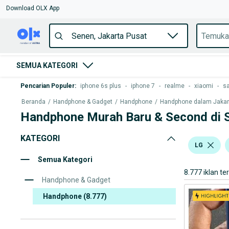
Download OLX App
SEMUA KATEGORI
Pencarian Populer
:
iphone 6s plus
-
iphone 7
-
realme
-
xiaomi
-
s
Beranda
/
Handphone & Gadget
/
Handphone
/
Handphone dalam Jakarta
Handphone Murah Baru & Second di 
KATEGORI
LG
Semua Kategori
8.777 iklan te
Handphone & Gadget
Handphone
(8.777)