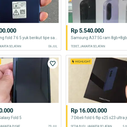
00.000
Rp 5.540.000
Beli samsung fold 7 6 5 yuk berikut tipe samsung lain nya hp flagshiip
AKARTA SELATAN
06 JUL
TEBET, JAKARTA SELATAN
0.000
Rp 16.000.000
laxy Fold 5
JAKARTA PUSAT
29 JUL
SETIA BUDI, JAKARTA SELATAN
5 