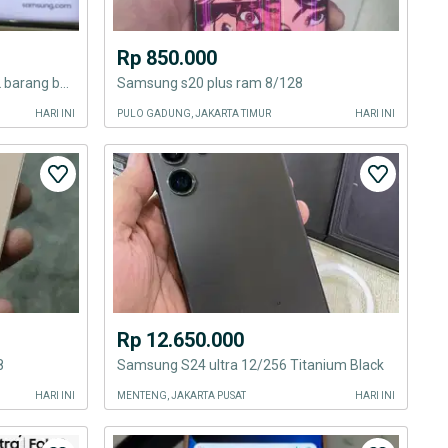
Rp 850.000
Jual cpt! Samsung Watch Ultra 2 barang baru Segel BNIB new SEIN
Samsung s20 plus ram 8/128
HARI INI
PULO GADUNG, JAKARTA TIMUR
HARI INI
Rp 12.650.000
8
Samsung S24 ultra 12/256 Titanium Black
HARI INI
MENTENG, JAKARTA PUSAT
HARI INI