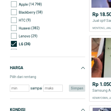
(14.798)
Apple
(58)
Blackberry
Rp 18.5
(9)
HTC
(382)
Huawei
MENTENG, JAK
(29)
Lenovo
(26)
LG
(200)
Motorola
(2)
Nexian
HARGA
(209)
Nokia
(8.751)
Samsung
Pilih dari rentang
Rp 1.05
(82)
Sony
sampai
simpan
Samsung A0
(130)
Asus
KEMAYORAN, J
(2)
Cross
(5)
IMO
KONDISI