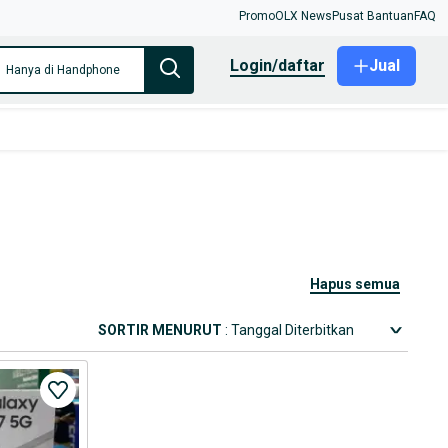
Promo
OLX News
Pusat Bantuan
FAQ
login/daftar
Jual
Hanya di Handphone
hapus semua
SORTIR MENURUT
: Tanggal Diterbitkan