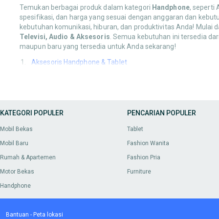
Temukan berbagai produk dalam kategori
Handphone
, seperti
spesifikasi, dan harga yang sesuai dengan anggaran dan kebut
kebutuhan komunikasi, hiburan, dan produktivitas Anda! Mulai d
Televisi, Audio & Aksesoris
. Semua kebutuhan ini tersedia da
maupun baru yang tersedia untuk Anda sekarang!
Aksesoris Handphone & Tablet
Anda bisa mendapatkan berbagai produk dalam kategori
Akses
stylus pen
. Temukan pilihan terbaik untuk melengkapi dan meli
Handphone & Gadget
KATEGORI POPULER
PENCARIAN POPULER
Lengkapi
Handphone & Gadget
Anda dengan berbagai pilihan m
Mobil Bekas
Tablet
Fotografi & Videografi
Mobil Baru
Fashion Wanita
Cari produk-produk untuk kategori
Fotografi & Videografi
, mul
Rumah & Apartemen
Fashion Pria
mendukung hobi atau profesionalisme Anda dalam mengabad
Motor Bekas
Furniture
Games & Console
Handphone
Jelajahi koleksi
Games & Console
, seperti PlayStation, Xbox,
dan sesuai dengan kesukaan Anda lewat OLX.
Bantuan
-
Peta lokasi
Komputer & Laptop