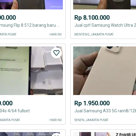
00.000
Rp 8.100.000
Jual cpt! Samsung Flip 8 512 barang baru Segel BNIB new SEIN
ARTA PUSAT
HARI INI
MENTENG, JAKARTA PUSAT
0.000
Rp 1.950.000
4s 4/64 fullset
Jual Samsung A33 5G ram8/12
AKARTA PUSAT
HARI INI
SENEN, JAKARTA PUSAT