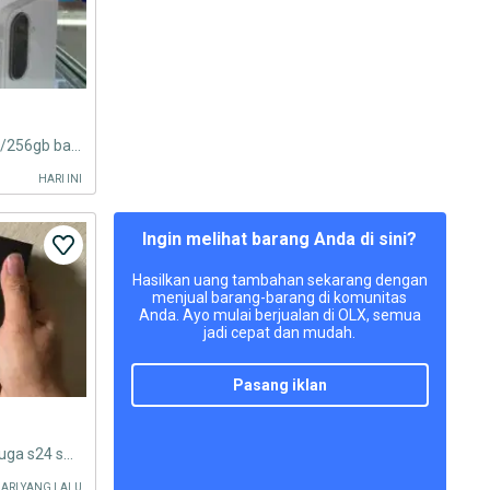
Samsung A37 5G ram 8gb+8gb/256gb baru garansi resmi harga Promo
HARI INI
Ingin melihat barang Anda di sini?
Hasilkan uang tambahan sekarang dengan
menjual barang-barang di komunitas
Anda. Ayo mulai berjualan di OLX, semua
jadi cepat dan mudah.
pasang iklan
7 Dibeli fold 6 flip s25 s23 ultra juga s24 smua tipe samsung
HARI YANG LALU