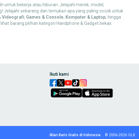
h untuk bekerja atau hiburan. Jelajahi merek, model,
! Jelajahi sekarang dan temukan apa yang paling cocok untuk
& Videografi
,
Games & Console
,
Komputer & Laptop
, hingga
 lihat barang pilihan kategori Handphone & Gadget bekas
,
charger
,
power bank
,
headset
,
earbuds
, hingga
smartwatch
dan
ak pakai, ya!
Ikuti kami
ntuk kebutuhan komunikasi, hiburan, dan produktivitas Anda!
bilizer
, hingga perlengkapan
lighting
. Dapatkan koleksi alat yang
s pendukungnya. Temukan pilihan hiburan digital yang menarik
Iklan Baris Gratis di Indonesia
.
© 2006-2026
OLX