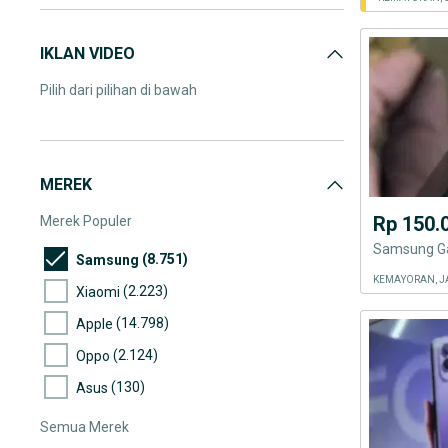
IKLAN VIDEO
Pilih dari pilihan di bawah
MEREK
Rp 150.
Merek Populer
Samsung Ga
(8.751)
Samsung
KEMAYORAN, J
(2.223)
Xiaomi
(14.798)
Apple
(2.124)
Oppo
(130)
Asus
Semua Merek