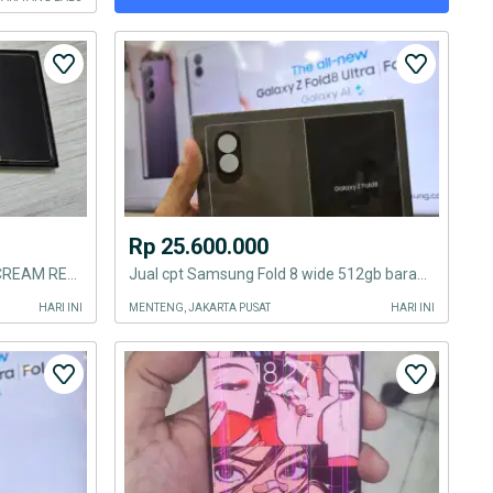
Rp 25.600.000
SAMSUNG Z FOLD 5 12/512GB CREAM RESMI
Jual cpt Samsung Fold 8 wide 512gb barang baru Segel BNIB new SEIN
HARI INI
MENTENG, JAKARTA PUSAT
HARI INI