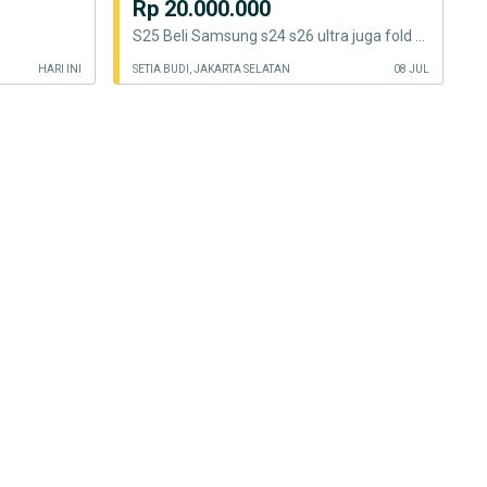
Rp 20.000.000
S25 Beli Samsung s24 s26 ultra juga fold 6 flip 7
HARI INI
SETIA BUDI, JAKARTA SELATAN
08 JUL