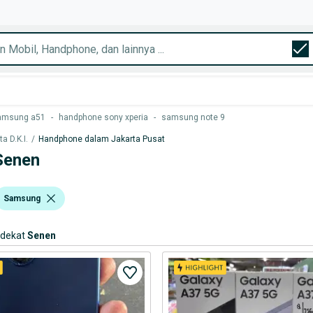
amsung a51
-
handphone sony xperia
-
samsung note 9
 D.K.I.
/
Handphone dalam Jakarta Pusat
Senen
Samsung
rdekat
Senen