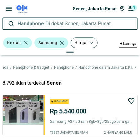
1
Senen, Jakarta Pusat
Handphone
Di dekat Senen, Jakarta Pusat
Nexian
Samsung
Harga
+
Lainnya
Kondisi
randa
/
Handphone & Gadget
/
Handphone
/
Handphone dalam Jakarta D.K.I.
/
H
8.792 iklan terdekat
Senen
Rp 5.540.000
Samsung A37 5G ram 8gb+8gb/256gb baru garansi resmi harga Promo
TEBET, JAKARTA SELATAN
2 HARI YANG LALU