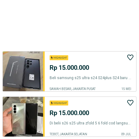
Rp 15.000.000
Beli samsung s25 ultra s24 S24plus S24 baru seken info bos kta beli yu
SAWAH BESAR, JAKARTA PUSAT
15 MEI
Rp 15.000.000
Di belii s26 s25 ultra zfold 5 6 fold cod langsung yulk flip 7
TEBET, JAKARTA SELATAN
09 JUL