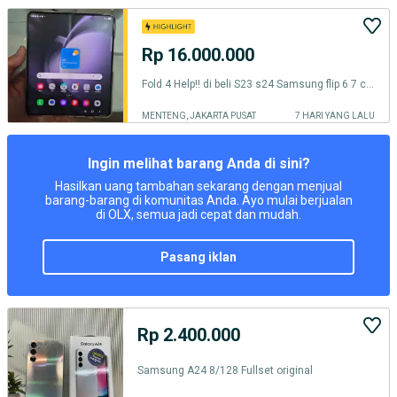
Rp 16.000.000
Fold 4 Help!! di beli S23 s24 Samsung flip 6 7 cod langsung
MENTENG, JAKARTA PUSAT
7 HARI YANG LALU
Ingin melihat barang Anda di sini?
Hasilkan uang tambahan sekarang dengan menjual
barang-barang di komunitas Anda. Ayo mulai berjualan
di OLX, semua jadi cepat dan mudah.
pasang iklan
Rp 2.400.000
Samsung A24 8/128 Fullset original