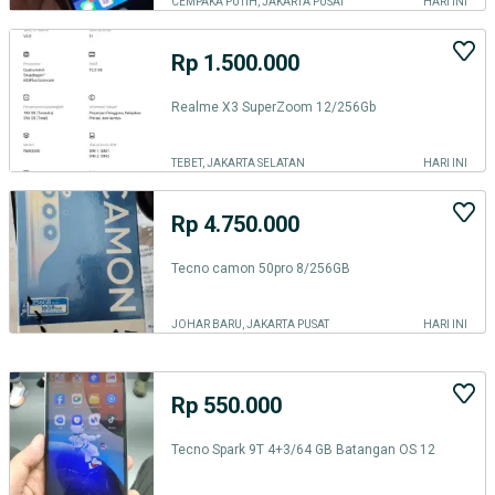
CEMPAKA PUTIH, JAKARTA PUSAT
HARI INI
Rp 1.500.000
Realme X3 SuperZoom 12/256Gb
TEBET, JAKARTA SELATAN
HARI INI
Rp 4.750.000
Tecno camon 50pro 8/256GB
JOHAR BARU, JAKARTA PUSAT
HARI INI
Rp 550.000
Tecno Spark 9T 4+3/64 GB Batangan OS 12