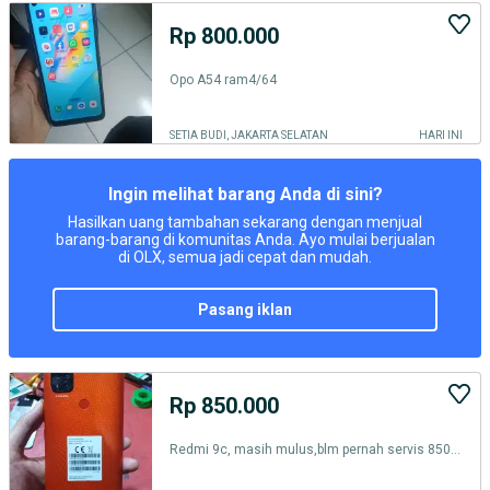
Rp 800.000
Opo A54 ram4/64
SETIA BUDI, JAKARTA SELATAN
HARI INI
Ingin melihat barang Anda di sini?
Hasilkan uang tambahan sekarang dengan menjual
barang-barang di komunitas Anda. Ayo mulai berjualan
di OLX, semua jadi cepat dan mudah.
pasang iklan
Rp 850.000
Redmi 9c, masih mulus,blm pernah servis 850k nego lok jaktim