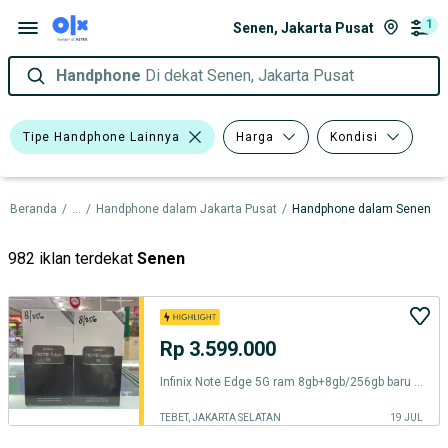
1
Senen, Jakarta Pusat
Handphone
Di dekat Senen, Jakarta Pusat
Tipe Handphone Lainnya
Harga
Kondisi
Beranda
/
...
/
Handphone dalam Jakarta Pusat
/
Handphone dalam Senen
982 iklan terdekat
Senen
Rp 3.599.000
Infinix Note Edge 5G ram 8gb+8gb/256gb baru garansi resmi harga Promo
TEBET, JAKARTA SELATAN
19 JUL