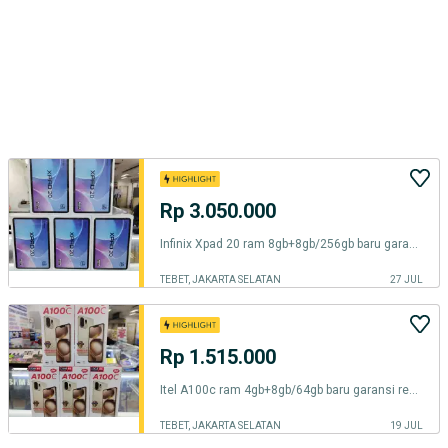
Rp 3.050.000
Infinix Xpad 20 ram 8gb+8gb/256gb baru garansi resmi layar 11 inch
TEBET, JAKARTA SELATAN
27 JUL
Rp 1.515.000
Itel A100c ram 4gb+8gb/64gb baru garansi resmi
TEBET, JAKARTA SELATAN
19 JUL