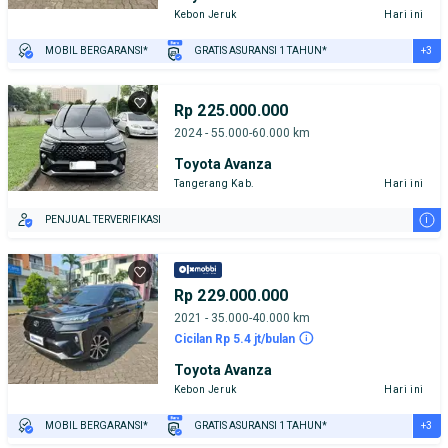
Kebon Jeruk
Hari ini
+3
MOBIL BERGARANSI*
GRATIS ASURANSI 1 TAHUN*
TEST DRIVE DARI RUMAH
GRATIS BIAYA JASA PERAWATAN*
PENJUAL TERVERIFIKASI
Rp 225.000.000
2024 - 55.000-60.000 km
Toyota Avanza
Tangerang Kab.
Hari ini
i
PENJUAL TERVERIFIKASI
Rp 229.000.000
2021 - 35.000-40.000 km
Cicilan Rp 5.4 jt/bulan
Toyota Avanza
Kebon Jeruk
Hari ini
+3
MOBIL BERGARANSI*
GRATIS ASURANSI 1 TAHUN*