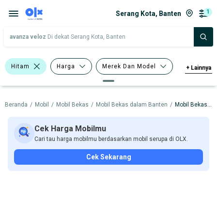
1
Serang Kota, Banten
avanza veloz
Di dekat Serang Kota, Banten
Hitam
Harga
Merek Dan Model
+
Lainnya
Tahun
Tipe Bodi
Beranda
/
Mobil
/
Mobil Bekas
/
Mobil Bekas dalam Banten
/
Mobil Bekas dalam Serang Kota
Tipe Membership
Cek Harga Mobilmu
Cari tau harga mobilmu berdasarkan mobil serupa di OLX.
Cek Sekarang