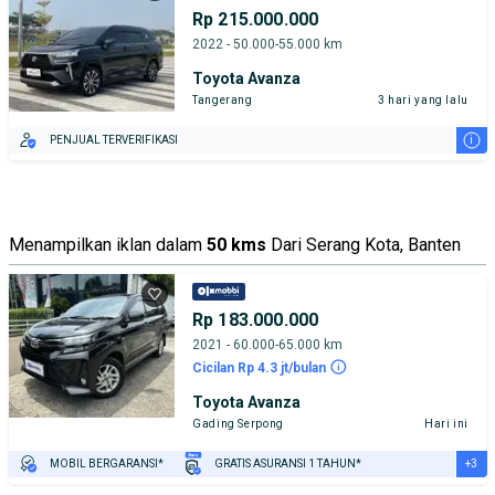
Rp 215.000.000
2022 - 50.000-55.000 km
Toyota Avanza
Tangerang
3 hari yang lalu
i
PENJUAL TERVERIFIKASI
Menampilkan iklan dalam
50 kms
Dari Serang Kota, Banten
Rp 183.000.000
2021 - 60.000-65.000 km
Cicilan Rp 4.3 jt/bulan
Toyota Avanza
Gading Serpong
Hari ini
+3
MOBIL BERGARANSI*
GRATIS ASURANSI 1 TAHUN*
TEST DRIVE DARI RUMAH
GRATIS BIAYA JASA PERAWATAN*