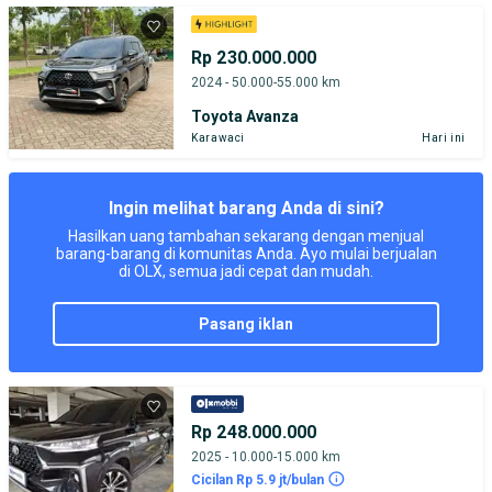
PENJUAL TERVERIFIKASI
Rp 230.000.000
2024 - 50.000-55.000 km
Toyota Avanza
Karawaci
Hari ini
Ingin melihat barang Anda di sini?
Hasilkan uang tambahan sekarang dengan menjual
barang-barang di komunitas Anda. Ayo mulai berjualan
di OLX, semua jadi cepat dan mudah.
pasang iklan
Rp 248.000.000
2025 - 10.000-15.000 km
Cicilan Rp 5.9 jt/bulan